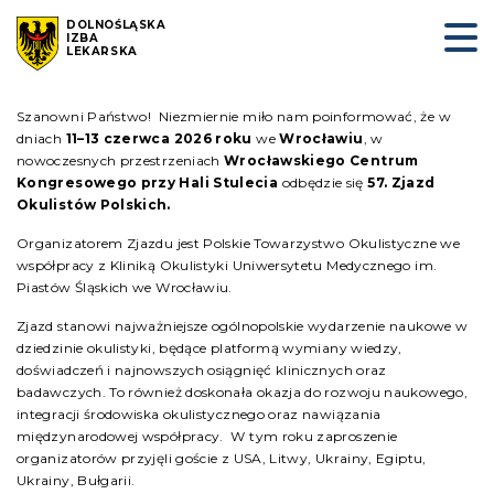
DOLNOŚLĄSKA
IZBA
LEKARSKA
Szanowni Państwo! Niezmiernie miło nam poinformować, że w
dniach
11–13 czerwca 2026 roku
we
Wrocławiu
, w
nowoczesnych przestrzeniach
Wrocławskiego Centrum
Kongresowego przy Hali Stulecia
odbędzie się
57. Zjazd
Okulistów Polskich.
Organizatorem Zjazdu jest Polskie Towarzystwo Okulistyczne we
współpracy z Kliniką Okulistyki Uniwersytetu Medycznego im.
Piastów Śląskich we Wrocławiu.
Zjazd stanowi najważniejsze ogólnopolskie wydarzenie naukowe w
dziedzinie okulistyki, będące platformą wymiany wiedzy,
doświadczeń i najnowszych osiągnięć klinicznych oraz
badawczych. To również doskonała okazja do rozwoju naukowego,
integracji środowiska okulistycznego oraz nawiązania
międzynarodowej współpracy. W tym roku zaproszenie
organizatorów przyjęli goście z USA, Litwy, Ukrainy, Egiptu,
Ukrainy, Bułgarii.