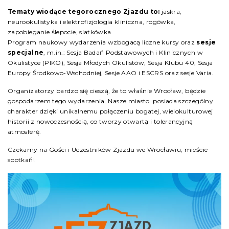
Tematy wiodące tegorocznego Zjazdu to:
jaskra,
neurookulistyka i elektrofizjologia kliniczna, rogówka,
zapobieganie ślepocie, siatkówka.
Program naukowy wydarzenia wzbogacą liczne kursy oraz
sesje
specjalne
, m.in.: Sesja Badań Podstawowych i Klinicznych w
Okulistyce (PIKO), Sesja Młodych Okulistów, Sesja Klubu 40, Sesja
Europy Środkowo-Wschodniej, Sesje AAO i ESCRS oraz sesje Varia.
Organizatorzy bardzo się cieszą, że to właśnie Wrocław, będzie
gospodarzem tego wydarzenia. Nasze miasto posiada szczególny
charakter dzięki unikalnemu połączeniu bogatej, wielokulturowej
historii z nowoczesnością, co tworzy otwartą i tolerancyjną
atmosferę.
Czekamy na Gości i Uczestników Zjazdu we Wrocławiu, mieście
spotkań!