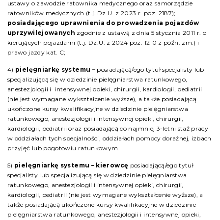
ustawy o zawodzie ratownika medycznego oraz samorządzie
ratowników medycznych (t.j. Dz.U. z 2023 r. poz. 2187);
posiadającego uprawnienia do prowadzenia pojazdów
uprzywilejowanych
zgodnie z ustawą z dnia 5 stycznia 2011 r. o
kierujących pojazdami (t.j. Dz.U. z 2024 poz. 1210 z późn. zm.) i
prawo jazdy kat. C;
4)
pielęgniarkę systemu –
posiadającą/ego tytuł specjalisty lub
specjalizującą się w dziedzinie pielęgniarstwa ratunkowego,
anestezjologii i intensywnej opieki, chirurgii, kardiologii, pediatrii
(nie jest wymagane wykształcenie wyższe), a także posiadającą
ukończone kursy kwalifikacyjne w dziedzinie pielęgniarstwa
ratunkowego, anestezjologii i intensywnej opieki, chirurgii,
kardiologii, pediatrii oraz posiadającą co najmniej 3-letni staż pracy
w oddziałach tych specjalności, oddziałach pomocy doraźnej, izbach
przyjęć lub pogotowiu ratunkowym.
5)
pielęgniarkę systemu – kierowcę
posiadającą/ego tytuł
specjalisty lub specjalizującą się w dziedzinie pielęgniarstwa
ratunkowego, anestezjologii i intensywnej opieki, chirurgii,
kardiologii, pediatrii (nie jest wymagane wykształcenie wyższe), a
także posiadającą ukończone kursy kwalifikacyjne w dziedzinie
pielęgniarstwa ratunkowego, anestezjologii i intensywnej opieki,