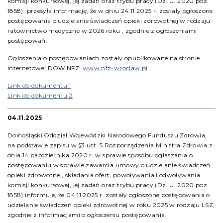
komisji konkursowej, jej zadań oraz trybu pracy (Dz. U. 2020 poz.
1858), przesyła informację, że w dniu 24.11.2025 r. zostały ogłoszone
postępowania o udzielanie świadczeń opieki zdrowotnej w rodzaju
ratownictwo medyczne w 2026 roku , zgodnie z ogłoszeniami
postępowań.
Ogłoszenia o postępowaniach zostały opublikowane na stronie
internetowej DOW NFZ:
www.nfz-wroclaw.pl
Link do dokumentu 1
Link do dokumentu 2
04.11.2025
Dolnośląski Oddział Wojewódzki Narodowego Funduszu Zdrowia,
na podstawie zapisu w §3 ust. 5 Rozporządzenia Ministra Zdrowia z
dnia 14 października 2020 r. w sprawie sposobu ogłaszania o
postępowaniu w sprawie zawarcia umowy o udzielanie świadczeń
opieki zdrowotnej, składania ofert, powoływania i odwoływania
komisji konkursowej, jej zadań oraz trybu pracy (Dz. U. 2020 poz.
1858) informuje, że 04.11.2025 r. zostały ogłoszone postępowania o
udzielanie świadczeń opieki zdrowotnej w roku 2025 w rodzaju LSZ,
zgodnie z informacjami o ogłoszeniu postępowania.