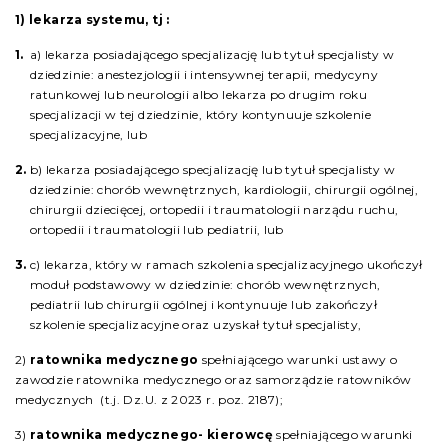
1) lekarza systemu, tj :
a) lekarza posiadającego specjalizację lub tytuł specjalisty w
dziedzinie: anestezjologii i intensywnej terapii, medycyny
ratunkowej lub neurologii albo lekarza po drugim roku
specjalizacji w tej dziedzinie, który kontynuuje szkolenie
specjalizacyjne, lub
b) lekarza posiadającego specjalizację lub tytuł specjalisty w
dziedzinie: chorób wewnętrznych, kardiologii, chirurgii ogólnej,
chirurgii dziecięcej, ortopedii i traumatologii narządu ruchu,
ortopedii i traumatologii lub pediatrii, lub
c) lekarza, który w ramach szkolenia specjalizacyjnego ukończył
moduł podstawowy w dziedzinie: chorób wewnętrznych,
pediatrii lub chirurgii ogólnej i kontynuuje lub zakończył
szkolenie specjalizacyjne oraz uzyskał tytuł specjalisty,
2)
ratownika medycznego
spełniającego warunki ustawy o
zawodzie ratownika medycznego oraz samorządzie ratowników
medycznych (t.j. Dz.U. z 2023 r. poz. 2187);
3)
ratownika medycznego- kierowcę
spełniającego warunki