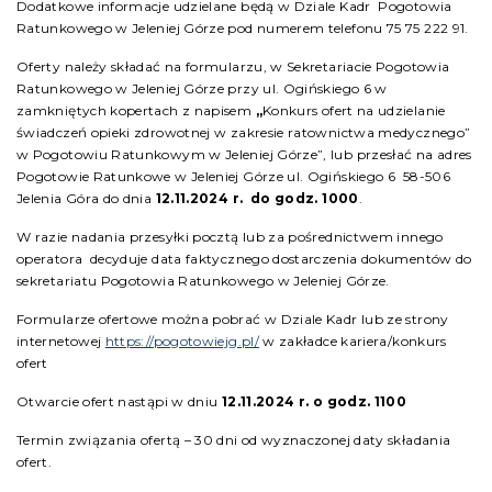
Dodatkowe informacje udzielane będą w Dziale Kadr Pogotowia
Ratunkowego w Jeleniej Górze pod numerem telefonu 75 75 222 91.
Oferty należy składać na formularzu, w Sekretariacie Pogotowia
Ratunkowego w Jeleniej Górze przy ul. Ogińskiego 6 w
zamkniętych kopertach z napisem
„
Konkurs ofert na udzielanie
świadczeń opieki zdrowotnej w zakresie ratownictwa medycznego”
w Pogotowiu Ratunkowym w Jeleniej Górze”, lub przesłać na adres
Pogotowie Ratunkowe w Jeleniej Górze ul. Ogińskiego 6 58-506
Jelenia Góra do dnia
12.11.2024 r. do godz. 10
00
.
W razie nadania przesyłki pocztą lub za pośrednictwem innego
operatora decyduje data faktycznego dostarczenia dokumentów do
sekretariatu Pogotowia Ratunkowego w Jeleniej Górze.
Formularze ofertowe można pobrać w Dziale Kadr lub ze strony
internetowej
https://pogotowiejg.pl/
w zakładce kariera/konkurs
ofert
Otwarcie ofert nastąpi w dniu
12.11.2024 r. o godz. 11
00
Termin związania ofertą – 30 dni od wyznaczonej daty składania
ofert.