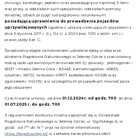
chirurgii, kardiologii, pediatrii oraz posiadającą co najmniej 3-letni
staż pracy w oddziałach tych specjalności, oddziałach pomocy
doraźnej, izbach przyjęć lub pogotowiu ratunkowym;
posiadającą uprawnienia do prowadzenia pojazdów
uprzywilejowanych
zgodnie z ustawą o kierujących pojazdami z
dnia 5 stycznia 2011 r. (t.j. Dz.U. z 2024 poz. 1210 z późn. zm.) i
prawo jazdy kat. C;
Świadczenia objęte zamówieniem udzielane będą w obszarze
działania Pogotowia Ratunkowego w Jeleniej Górze z szacunkową
ilością osób uprawnionych do świadczeń (tj. powiaty: jeleniogórski –
65137 i miasto Jelenia Góra – 83463, kamiennogórski- 45835,
lubański- 56732, lwówecki-47877, bolesławiecki-90528 oraz
zgorzelecki- 94205), a w szczególnych przypadkach również poza
jego obszarem.
Czas trwania umowy od dnia
01.12.2024r. od godz. 7
00
do dnia
01.07.2025 r. do godz. 7
00
Z regulaminem konkursu można zapoznać się w Dziale Kadr
Pogotowia Ratunkowego w Jeleniej Górze, ul. Ogińskiego 6
, w
godz. od 7°° do 14°° oraz na stronie internetowej
https://pogotowiejg.pl/
w zakładce kariera/konkurs ofert.