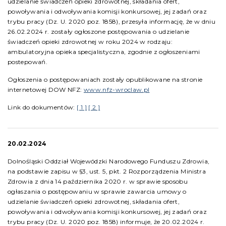
udzielanie świadczeń opieki zdrowotnej, składania ofert,
powoływania i odwoływania komisji konkursowej, jej zadań oraz
trybu pracy (Dz. U. 2020 poz. 1858), przesyła informację, że w dniu
26.02.2024 r. zostały ogłoszone postępowania o udzielanie
świadczeń opieki zdrowotnej w roku 2024 w rodzaju:
ambulatoryjna opieka specjalistyczna, zgodnie z ogłoszeniami
postepowań.
Ogłoszenia o postępowaniach zostały opublikowane na stronie
internetowej DOW NFZ:
www.nfz-wroclaw.pl
Link do dokumentów:
[ 1 ]
[ 2 ]
20.02.2024
Dolnośląski Oddział Wojewódzki Narodowego Funduszu Zdrowia,
na podstawie zapisu w §3, ust. 5, pkt. 2 Rozporządzenia Ministra
Zdrowia z dnia 14 października 2020 r. w sprawie sposobu
ogłaszania o postępowaniu w sprawie zawarcia umowy o
udzielanie świadczeń opieki zdrowotnej, składania ofert,
powoływania i odwoływania komisji konkursowej, jej zadań oraz
trybu pracy (Dz. U. 2020 poz. 1858) informuje, że 20.02.2024 r.