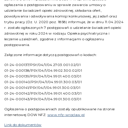
ogłaszania o postępowaniu w sprawie zawarcia umowy o
udzielanie świadczeń opieki zdrowotnej, składania ofert,
powoływania i odwoływania komisji konkursowej, jej zadań oraz
trybu pracy (Dz. U. 2020 poz. 1858) informuje, że w dniu 11.04.2024
r. zostało ogłoszonych 7 postępowań o udzielanie świadczeń opieki
zdrowotnej w roku 2024 w rodzaju Opieka psychiatryczna i
leczenie uzależnień, zgodnie z informacjami o ogłoszeniu
postępowania.
Załączone informacje dotyczą postępowań o kodach:
01-24-000137/PSY/04/1/04.2703.001.02/01
01-24-000138/PSY/04/1/04.9902.300.02/01
01-24-000139/PSY/04/1/04.9901.400.03/01
01-24-000140/PSY/04/1/04.9901.300.03/01
01-24-000141/PSY/04/1/04.9901.300.03/01
01-24-000142/PSY/04/1/04.9901.400.03/01
01-24-000143/PSY/04/1/04.9901.300.03/01
Ogłoszenia o postępowaniach zostały opublikowane na stronie
internetowej DOW NFZ:
www.nfz-wroclaw.pl
Link do dokumentów