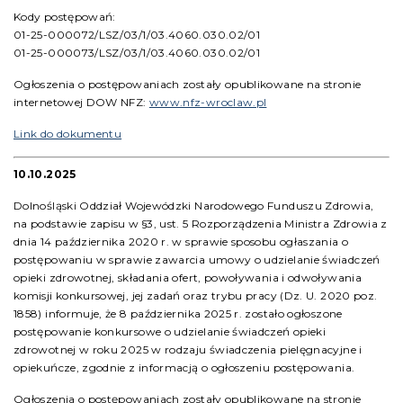
Kody postępowań:
01-25-000072/LSZ/03/1/03.4060.030.02/01
01-25-000073/LSZ/03/1/03.4060.030.02/01
Ogłoszenia o postępowaniach zostały opublikowane na stronie
internetowej DOW NFZ:
www.nfz-wroclaw.pl
Link do dokumentu
10.10.2025
Dolnośląski Oddział Wojewódzki Narodowego Funduszu Zdrowia,
na podstawie zapisu w §3, ust. 5 Rozporządzenia Ministra Zdrowia z
dnia 14 października 2020 r. w sprawie sposobu ogłaszania o
postępowaniu w sprawie zawarcia umowy o udzielanie świadczeń
opieki zdrowotnej, składania ofert, powoływania i odwoływania
komisji konkursowej, jej zadań oraz trybu pracy (Dz. U. 2020 poz.
1858) informuje, że 8 października 2025 r. zostało ogłoszone
postępowanie konkursowe o udzielanie świadczeń opieki
zdrowotnej w roku 2025 w rodzaju świadczenia pielęgnacyjne i
opiekuńcze, zgodnie z informacją o ogłoszeniu postępowania.
Ogłoszenia o postępowaniach zostały opublikowane na stronie