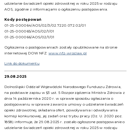
udzielanie świadczeń opieki zdrowotnej w roku 2025 w rodzaju
AOS, zgodnie z informacjami o ogłoszeniu postępowania.
Kody postępowań
01-25-000064/AOS/02/3/02.7220.072.02/01
01-25-000065/AOS/02/1/01
01-25-000066/AOS/02/1/01
Ogłoszenia o postępowaniach zostały opublikowane na stronie
internetowej DOW NFZ:
www.nfz-wroclaw.pl
Link do dokumentu
29.08.2025
Dolnośląski Oddział Wojewódzki Narodowego Funduszu Zdrowia,
na podstawie zapisu w §3 ust. 5 Rozporządzenia Ministra Zdrowia z
dnia 14 października 2020 r. w sprawie sposobu ogłaszania o
postępowaniu w sprawie zawarcia umowy o udzielanie świadczeń
opieki zdrowotnej, składania ofert, powoływania i odwoływania
komisji konkursowej, jej zadań oraz trybu pracy (Dz. U. 2020 poz.
1858) informuje, że 29.08.2025 r. zostało ogłoszone postępowanie o
udzielanie świadczeń opieki zdrowotnej w roku 2025 w rodzaju