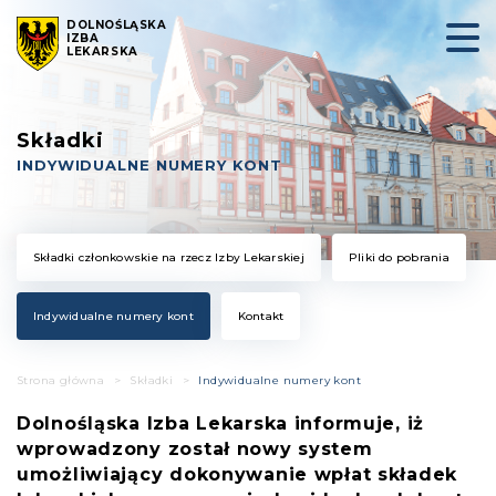
DOLNOŚLĄSKA
IZBA
LEKARSKA
Składki
INDYWIDUALNE NUMERY KONT
Składki członkowskie na rzecz Izby Lekarskiej
Pliki do pobrania
Indywidualne numery kont
Kontakt
Strona główna
>
Składki
>
Indywidualne numery kont
Dolnośląska Izba Lekarska informuje, iż
wprowadzony został nowy system
umożliwiający dokonywanie wpłat składek