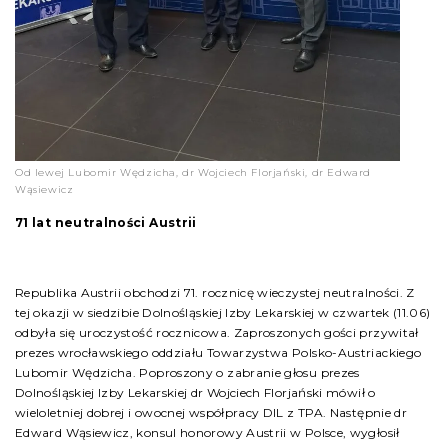
Od lewej Lubomir Wędzicha, dr Wojciech Florjański, dr Edward
Wąsiewicz
71 lat neutralności Austrii
Republika Austrii obchodzi 71. rocznicę wieczystej neutralności. Z
tej okazji w siedzibie Dolnośląskiej Izby Lekarskiej w czwartek (11.06)
odbyła się uroczystość rocznicowa. Zaproszonych gości przywitał
prezes wrocławskiego oddziału Towarzystwa Polsko-Austriackiego
Lubomir Wędzicha. Poproszony o zabranie głosu prezes
Dolnośląskiej Izby Lekarskiej dr Wojciech Florjański mówił o
wieloletniej dobrej i owocnej współpracy DIL z TPA. Następnie dr
Edward Wąsiewicz, konsul honorowy Austrii w Polsce, wygłosił