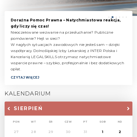
Doraźna Pomoc Prawna – Natychmiastowa reakcja,
gdy liczy się czas!
Nieoczekiwane wezwanie na przesłuchanie? Publiczne
pomówienie? Hejt w sieci?
W nagłych sytuacjach zawodowych nie jesteś sam – dzięki
współpracy Dolnośląskiej Izby Lekarskiej z INTER Polska i
Kancelarią LEGALSKILLS otrzymasz natychmiastowe
wsparcie prawne – szybko, profesjonalnie i bez dodatkowych
opłat.
CZYTAJ WIĘCEJ
KALENDARIUM
SIERPIEŃ
PON
WT
ŚR
CZW
PT
SOB
ND
27
28
29
30
31
1
2