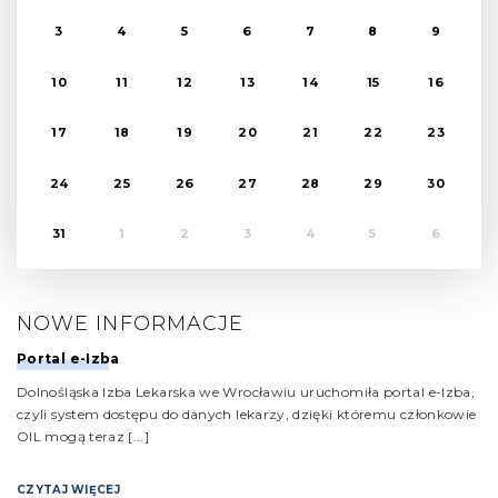
3
4
5
6
7
8
9
10
11
12
13
14
15
16
17
18
19
20
21
22
23
24
25
26
27
28
29
30
31
1
2
3
4
5
6
NOWE INFORMACJE
Portal e-Izba
Dolnośląska Izba Lekarska we Wrocławiu uruchomiła portal e-Izba,
czyli system dostępu do danych lekarzy, dzięki któremu członkowie
OIL mogą teraz [...]
CZYTAJ WIĘCEJ