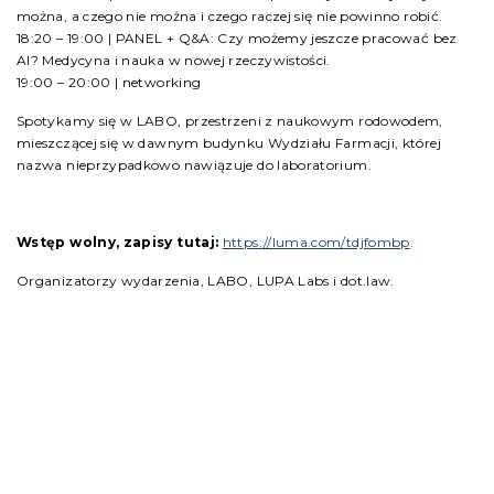
można, a czego nie można i czego raczej się nie powinno robić.
18:20 – 19:00 | PANEL + Q&A: Czy możemy jeszcze pracować bez
AI? Medycyna i nauka w nowej rzeczywistości.
19:00 – 20:00 | networking
Spotykamy się w LABO, przestrzeni z naukowym rodowodem,
mieszczącej się w dawnym budynku Wydziału Farmacji, której
nazwa nieprzypadkowo nawiązuje do laboratorium.
Wstęp wolny, zapisy tutaj:
https://luma.com/tdjfombp
.
Organizatorzy wydarzenia, LABO, LUPA Labs i dot.law.