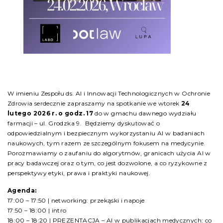
W imieniu Zespołu ds. AI i Innowacji Technologicznych w Ochronie
Zdrowia serdecznie zapraszamy na spotkanie we wtorek
24
lutego 2026 r. o godz. 17
do w gmachu dawnego wydziału
farmacji – ul. Grodzka 9. Będziemy dyskutować o
odpowiedzialnym i bezpiecznym wykorzystaniu AI w badaniach
naukowych, tym razem ze szczególnym fokusem na medycynie.
Porozmawiamy o zaufaniu do algorytmów, granicach użycia AI w
pracy badawczej oraz o tym, co jest dozwolone, a co ryzykowne z
perspektywy etyki, prawa i praktyki naukowej.
Agenda:
17:00 – 17:50 | networking: przekąski i napoje
17:50 – 18:00 | intro
18:00 – 18:20 | PREZENTACJA – AI w publikacjach medycznych: co