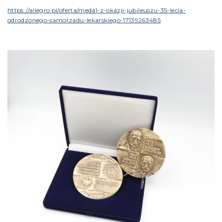
https://allegro.pl/oferta/medal-z-okazji-jubileuszu-35-lecia-
odrodzonego-samorzadu-lekarskiego-17139263485