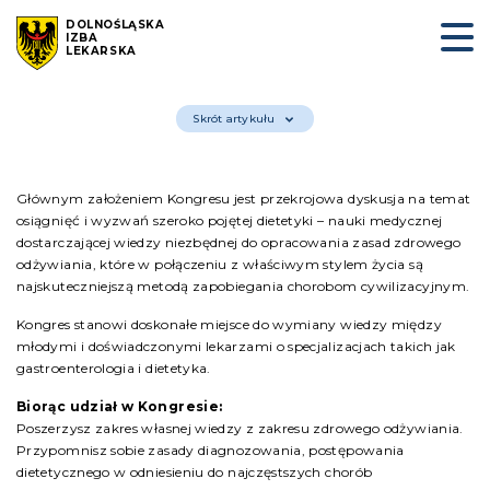
DOLNOŚLĄSKA
IZBA
LEKARSKA
Skrót artykułu
Głównym założeniem Kongresu jest przekrojowa dyskusja na temat
osiągnięć i wyzwań szeroko pojętej dietetyki – nauki medycznej
dostarczającej wiedzy niezbędnej do opracowania zasad zdrowego
odżywiania, które w połączeniu z właściwym stylem życia są
najskuteczniejszą metodą zapobiegania chorobom cywilizacyjnym.
Kongres stanowi doskonałe miejsce do wymiany wiedzy między
młodymi i doświadczonymi lekarzami o specjalizacjach takich jak
gastroenterologia i dietetyka.
Biorąc udział w Kongresie:
Poszerzysz zakres własnej wiedzy z zakresu zdrowego odżywiania.
Przypomnisz sobie zasady diagnozowania, postępowania
dietetycznego w odniesieniu do najczęstszych chorób