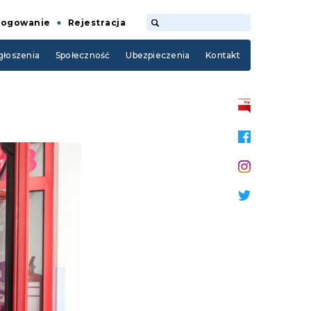
Logowanie
Rejestracja
łoszenia
Społeczność
Ubezpieczenia
Kontakt