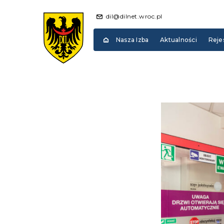
dil@dilnet.wroc.pl
Nasza Izba
Aktualności
Reje