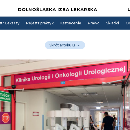
DOLNOŚLĄSKA IZBA LEKARSKA
str Lekarzy
Rejestr praktyk
Kształcenie
Prawo
Składki
Og
Skrót artykułu