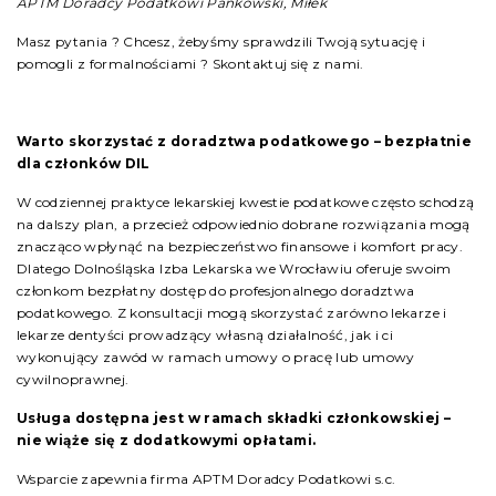
APTM Doradcy Podatkowi Pankowski, Miłek
Masz pytania ? Chcesz, żebyśmy sprawdzili Twoją sytuację i
pomogli z formalnościami ? Skontaktuj się z nami.
Warto skorzystać z doradztwa podatkowego – bezpłatnie
dla członków DIL
W codziennej praktyce lekarskiej kwestie podatkowe często schodzą
na dalszy plan, a przecież odpowiednio dobrane rozwiązania mogą
znacząco wpłynąć na bezpieczeństwo finansowe i komfort pracy.
Dlatego Dolnośląska Izba Lekarska we Wrocławiu oferuje swoim
członkom bezpłatny dostęp do profesjonalnego doradztwa
podatkowego. Z konsultacji mogą skorzystać zarówno lekarze i
lekarze dentyści prowadzący własną działalność, jak i ci
wykonujący zawód w ramach umowy o pracę lub umowy
cywilnoprawnej.
Usługa dostępna jest w ramach składki członkowskiej –
nie wiąże się z dodatkowymi opłatami.
Wsparcie zapewnia firma APTM Doradcy Podatkowi s.c.