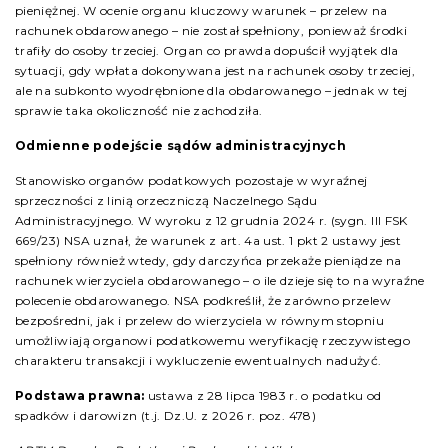
pieniężnej. W ocenie organu kluczowy warunek – przelew na
rachunek obdarowanego – nie został spełniony, ponieważ środki
trafiły do osoby trzeciej. Organ co prawda dopuścił wyjątek dla
sytuacji, gdy wpłata dokonywana jest na rachunek osoby trzeciej,
ale na subkonto wyodrębnione dla obdarowanego – jednak w tej
sprawie taka okoliczność nie zachodziła.
Odmienne podejście sądów administracyjnych
Stanowisko organów podatkowych pozostaje w wyraźnej
sprzeczności z linią orzeczniczą Naczelnego Sądu
Administracyjnego. W wyroku z 12 grudnia 2024 r. (sygn. III FSK
669/23) NSA uznał, że warunek z art. 4a ust. 1 pkt 2 ustawy jest
spełniony również wtedy, gdy darczyńca przekaże pieniądze na
rachunek wierzyciela obdarowanego – o ile dzieje się to na wyraźne
polecenie obdarowanego. NSA podkreślił, że zarówno przelew
bezpośredni, jak i przelew do wierzyciela w równym stopniu
umożliwiają organowi podatkowemu weryfikację rzeczywistego
charakteru transakcji i wykluczenie ewentualnych nadużyć.
Podstawa prawna:
ustawa z 28 lipca 1983 r. o podatku od
spadków i darowizn (t.j. Dz.U. z 2026 r. poz. 478)