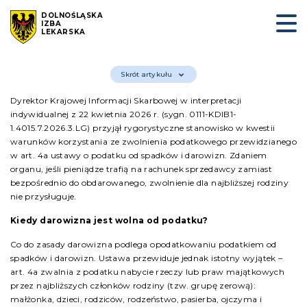
DOLNOŚLĄSKA
IZBA
LEKARSKA
Skrót artykułu
Dyrektor Krajowej Informacji Skarbowej w interpretacji
indywidualnej z 22 kwietnia 2026 r. (sygn. 0111-KDIB1-
1.4015.7.2026.3.LG) przyjął rygorystyczne stanowisko w kwestii
warunków korzystania ze zwolnienia podatkowego przewidzianego
w art. 4a ustawy o podatku od spadków i darowizn. Zdaniem
organu, jeśli pieniądze trafią na rachunek sprzedawcy zamiast
bezpośrednio do obdarowanego, zwolnienie dla najbliższej rodziny
nie przysługuje.
Kiedy darowizna jest wolna od podatku?
Co do zasady darowizna podlega opodatkowaniu podatkiem od
spadków i darowizn. Ustawa przewiduje jednak istotny wyjątek –
art. 4a zwalnia z podatku nabycie rzeczy lub praw majątkowych
przez najbliższych członków rodziny (tzw. grupę zerową):
małżonka, dzieci, rodziców, rodzeństwo, pasierba, ojczyma i