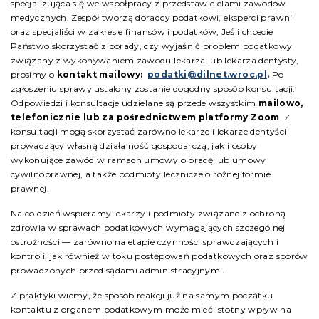
specjalizująca się we współpracy z przedstawicielami zawodów
medycznych. Zespół tworzą doradcy podatkowi, eksperci prawni
oraz specjaliści w zakresie finansów i podatków, Jeśli chcecie
Państwo skorzystać z porady, czy wyjaśnić problem podatkowy
związany z wykonywaniem zawodu lekarza lub lekarza dentysty,
prosimy o
kontakt mailowy:
podatki@dilnet.wroc.pl
.
Po
zgłoszeniu sprawy ustalony zostanie dogodny sposób konsultacji.
Odpowiedzi i konsultacje udzielane są przede wszystkim
mailowo,
telefonicznie lub za pośrednictwem platformy Zoom
. Z
konsultacji mogą skorzystać zarówno lekarze i lekarze dentyści
prowadzący własną działalność gospodarczą, jak i osoby
wykonujące zawód w ramach umowy o pracę lub umowy
cywilnoprawnej, a także podmioty lecznicze o różnej formie
prawnej.
Na co dzień wspieramy lekarzy i podmioty związane z ochroną
zdrowia w sprawach podatkowych wymagających szczególnej
ostrożności — zarówno na etapie czynności sprawdzających i
kontroli, jak również w toku postępowań podatkowych oraz sporów
prowadzonych przed sądami administracyjnymi.
Z praktyki wiemy, że sposób reakcji już na samym początku
kontaktu z organem podatkowym może mieć istotny wpływ na