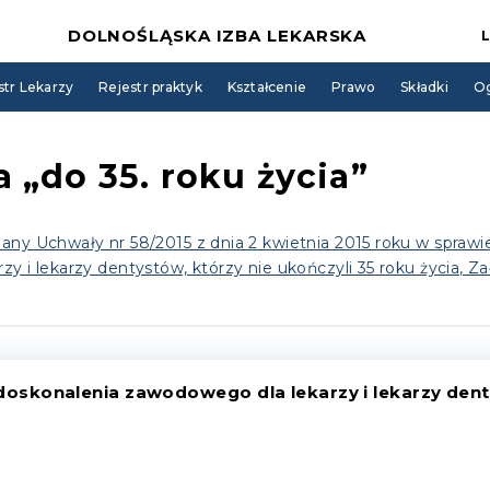
DOLNOŚLĄSKA IZBA LEKARSKA
str Lekarzy
Rejestr praktyk
Kształcenie
Prawo
Składki
Og
 „do 35. roku życia”
any Uchwały nr 58/2015 z dnia 2 kwietnia 2015 roku w sprawi
y i lekarzy dentystów, którzy nie ukończyli 35 roku życia, Z
oskonalenia zawodowego dla lekarzy i lekarzy denty