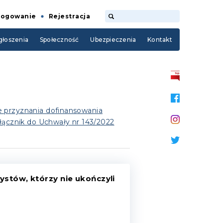
Logowanie
Rejestracja
łoszenia
Społeczność
Ubezpieczenia
Kontakt
e przyznania dofinansowania
ałącznik do Uchwały nr 143/2022
stów, którzy nie ukończyli