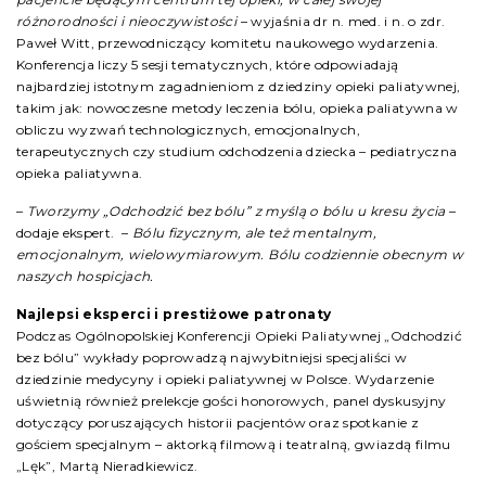
różnorodności i nieoczywistości
– wyjaśnia dr n. med. i n. o zdr.
Paweł Witt, przewodniczący komitetu naukowego wydarzenia.
Konferencja liczy 5 sesji tematycznych, które odpowiadają
najbardziej istotnym zagadnieniom z dziedziny opieki paliatywnej,
takim jak: nowoczesne metody leczenia bólu, opieka paliatywna w
obliczu wyzwań technologicznych, emocjonalnych,
terapeutycznych czy studium odchodzenia dziecka – pediatryczna
opieka paliatywna.
–
Tworzymy „Odchodzić bez bólu” z myślą o bólu u kresu życia
–
dodaje ekspert. –
Bólu fizycznym, ale też mentalnym,
emocjonalnym, wielowymiarowym. Bólu codziennie obecnym w
naszych hospicjach.
Najlepsi eksperci i prestiżowe patronaty
Podczas Ogólnopolskiej Konferencji Opieki Paliatywnej „Odchodzić
bez bólu” wykłady poprowadzą najwybitniejsi specjaliści w
dziedzinie medycyny i opieki paliatywnej w Polsce. Wydarzenie
uświetnią również prelekcje gości honorowych, panel dyskusyjny
dotyczący poruszających historii pacjentów oraz spotkanie z
gościem specjalnym – aktorką filmową i teatralną, gwiazdą filmu
„Lęk”, Martą Nieradkiewicz.