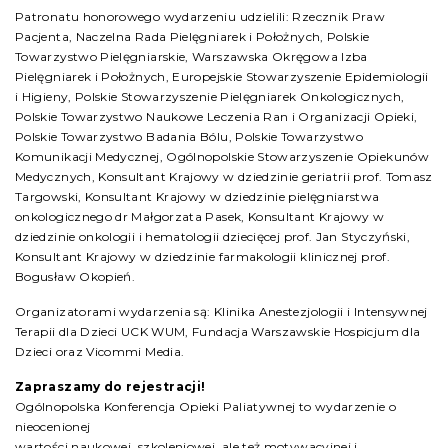
Patronatu honorowego wydarzeniu udzielili: Rzecznik Praw
Pacjenta, Naczelna Rada Pielęgniarek i Położnych, Polskie
Towarzystwo Pielęgniarskie, Warszawska Okręgowa Izba
Pielęgniarek i Położnych, Europejskie Stowarzyszenie Epidemiologii
i Higieny, Polskie Stowarzyszenie Pielęgniarek Onkologicznych,
Polskie Towarzystwo Naukowe Leczenia Ran i Organizacji Opieki,
Polskie Towarzystwo Badania Bólu, Polskie Towarzystwo
Komunikacji Medycznej, Ogólnopolskie Stowarzyszenie Opiekunów
Medycznych, Konsultant Krajowy w dziedzinie geriatrii prof. Tomasz
Targowski, Konsultant Krajowy w dziedzinie pielęgniarstwa
onkologicznego dr Małgorzata Pasek, Konsultant Krajowy w
dziedzinie onkologii i hematologii dziecięcej prof. Jan Styczyński,
Konsultant Krajowy w dziedzinie farmakologii klinicznej prof.
Bogusław Okopień.
Organizatorami wydarzenia są: Klinika Anestezjologii i Intensywnej
Terapii dla Dzieci UCK WUM, Fundacja Warszawskie Hospicjum dla
Dzieci oraz Vicommi Media.
Zapraszamy do rejestracji!
Ogólnopolska Konferencja Opieki Paliatywnej to wydarzenie o
nieocenionej
wartości naukowej, szkoleniowej, ale też motywacyjnej i