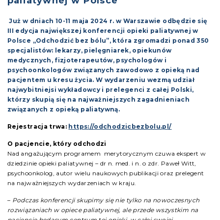
paliatywnej w Polsce
Już w dniach 10-11 maja 2024 r. w Warszawie odbędzie się
III edycja największej konferencji opieki paliatywnej w
Polsce „Odchodzić bez bólu”, która zgromadzi ponad 350
specjalistów: lekarzy, pielęgniarek, opiekunów
medycznych, fizjoterapeutów, psychologów i
psychoonkologów związanych zawodowo z opieką nad
pacjentem u kresu życia. W wydarzeniu wezmą udział
najwybitniejsi wykładowcy i prelegenci z całej Polski,
którzy skupią się na najważniejszych zagadnieniach
związanych z opieką paliatywną.
Rejestracja trwa:
https://odchodzicbezbolu.pl/
O pacjencie, który odchodzi
Nad angażującym programem merytorycznym czuwa ekspert w
dziedzinie opieki paliatywnej – dr n. med. i n. o zdr. Paweł Witt,
psychoonkolog, autor wielu naukowych publikacji oraz prelegent
na najważniejszych wydarzeniach w kraju.
–
Podczas konferencji skupimy się nie tylko na nowoczesnych
rozwiązaniach w opiece paliatywnej, ale przede wszystkim na
pacjencie będącym centrum tej opieki, w całej swojej