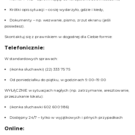
Krótki opis sytuacji – co się wydarzyło, gdzie i kiedy,
Dokumenty – np. wezwanie, pismo, zrzut ekranu (jeśli
posiadasz).
Skontaktuj się z prawnikiem w dogodnej dla Ciebie formie:
Telefonicznie:
W standardowych sprawach:
(ikonka słuchawki) (22) 333 75 75
Od poniedziałku do piątku, w godzinach 9:00–19:00
WYŁĄCZNIE w sytuacjach nagłych (np. zatrzymanie, aresztowanie,
przeszukanie lokalu):
(ikonka słuchawki 602 600 986)
Dostępny 24/7 – tylko w wyjątkowych i pilnych przypadkach
Online: