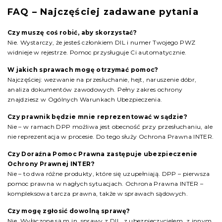
FAQ – Najczęściej zadawane pytania
Czy muszę coś robić, aby skorzystać?
Nie. Wystarczy, że jesteś członkiem DIL i numer Twojego PWZ
widnieje w rejestrze. Pomoc przysługuje Ci automatycznie.
W jakich sprawach mogę otrzymać pomoc?
Najczęściej: wezwanie na przesłuchanie, hejt, naruszenie dóbr,
analiza dokumentów zawodowych. Pełny zakres ochrony
znajdziesz w Ogólnych Warunkach Ubezpieczenia.
Czy prawnik będzie mnie reprezentować w sądzie?
Nie – w ramach DPP możliwa jest obecność przy przesłuchaniu, ale
nie reprezentacja w procesie. Do tego służy Ochrona Prawna INTER.
Czy Doraźna Pomoc Prawna zastępuje ubezpieczenie
Ochrony Prawnej INTER?
Nie – to dwa różne produkty, które się uzupełniają. DPP – pierwsza
pomoc prawna w nagłych sytuacjach. Ochrona Prawna INTER –
kompleksowa tarcza prawna, także w sprawach sądowych.
Czy mogę zgłosić dowolną sprawę?
Nie. Wyłączone są m.in. sprawy z DIL, z ubezpieczycielem, z innym