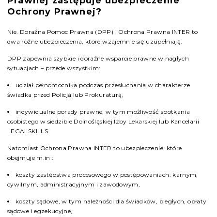
Prawnej zastępuje ubezpieczenie
Ochrony Prawnej?
Nie. Doraźna Pomoc Prawna (DPP) i Ochrona Prawna INTER to
dwa różne ubezpieczenia, które wzajemnie się uzupełniają.
DPP zapewnia szybkie i doraźne wsparcie prawne w nagłych
sytuacjach – przede wszystkim:
udział pełnomocnika podczas przesłuchania w charakterze
świadka przed Policją lub Prokuraturą,
indywidualne porady prawne, w tym możliwość spotkania
osobistego w siedzibie Dolnośląskiej Izby Lekarskiej lub Kancelarii
LEGALSKILLS.
Natomiast Ochrona Prawna INTER to ubezpieczenie, które
obejmuje m.in.:
koszty zastępstwa procesowego w postępowaniach: karnym,
cywilnym, administracyjnym i zawodowym,
koszty sądowe, w tym należności dla świadków, biegłych, opłaty
sądowe i egzekucyjne,