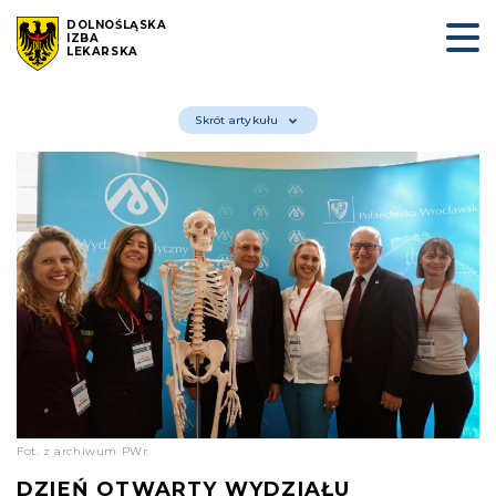
DOLNOŚLĄSKA
IZBA
LEKARSKA
Skrót artykułu
Fot. z archiwum PWr.
DZIEŃ OTWARTY WYDZIAŁU