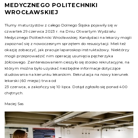
MEDYCZNEGO POLITECHNIKI
WROCŁAWSKIEJ
Tłumy maturzystów z całego Dolnego Śląska pojawiły się w
czwartek 29 czerwca 2023 r. na Dniu Otwartym Wydziału
Medycznego Politechniki Wrocławskiej. Kandydaci na lekarzy mogli
zapoznać się z nowoczesnym sprzętem do resuscytacji. Mieli też
okazję zobaczyć, jak pracuje laparoskop instruktażowy. Niektórzy
mogli przeprowadzić nim operację usunięcia pęcherzyka
żółciowego. Zainteresowaniem cieszyło się stoisko rekrutacyjne, na
którym można było uzyskać niezbędne informacje dotyczące
studiowania na kierunku lekarskim. Rekrutacja na nowy kierunek
lekarski (60 miejsc) trwa od
23 czerwca, a zakończy się 10 lipca. Dotąd zgłosiło się ponad 400
chętnych.
Maciej Sas