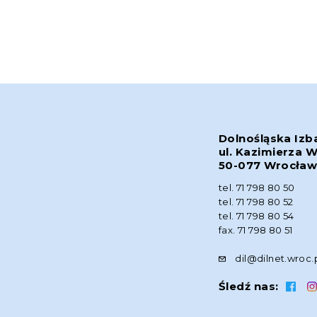
Dolnośląska Izb
ul. Kazimierza W
50-077 Wrocła
tel. 71 798 80 50
tel. 71 798 80 52
tel. 71 798 80 54
fax. 71 798 80 51
dil@dilnet.wroc.
Śledź nas: