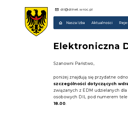
dil@dilnet.wroc.pl
Nasza Izba
Aktualności
Reje
Elektroniczna
Szanowni Państwo,
poniżej znajdują się przydatne odn
szczególności dotyczących wdra
związanych z EDM udzielanych dla c
osobowych DIL pod numerem tele
18.00
.