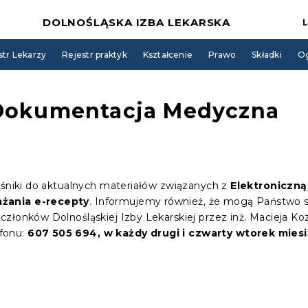
DOLNOŚLĄSKA IZBA LEKARSKA
str Lekarzy
Rejestr praktyk
Kształcenie
Prawo
Składki
Og
 Dokumentacja Medyczna
ośniki do aktualnych materiałów związanych z
Elektroniczn
żania e-recepty
. Informujemy również, że mogą Państwo s
złonków Dolnośląskiej Izby Lekarskiej przez inż. Macieja Ko
fonu:
607 505 694, w każdy drugi i czwarty wtorek miesi