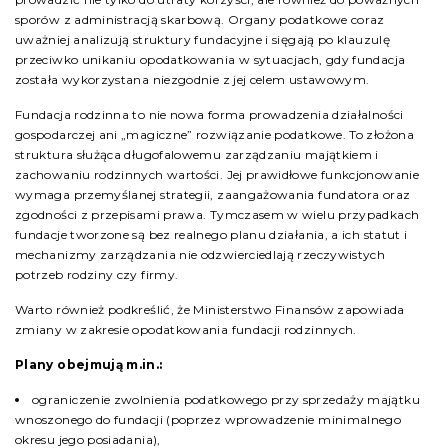
sporów z administracją skarbową. Organy podatkowe coraz
uważniej analizują struktury fundacyjne i sięgają po klauzulę
przeciwko unikaniu opodatkowania w sytuacjach, gdy fundacja
została wykorzystana niezgodnie z jej celem ustawowym.
Fundacja rodzinna to nie nowa forma prowadzenia działalności
gospodarczej ani „magiczne” rozwiązanie podatkowe. To złożona
struktura służąca długofalowemu zarządzaniu majątkiem i
zachowaniu rodzinnych wartości. Jej prawidłowe funkcjonowanie
wymaga przemyślanej strategii, zaangażowania fundatora oraz
zgodności z przepisami prawa. Tymczasem w wielu przypadkach
fundacje tworzone są bez realnego planu działania, a ich statut i
mechanizmy zarządzania nie odzwierciedlają rzeczywistych
potrzeb rodziny czy firmy.
Warto również podkreślić, że Ministerstwo Finansów zapowiada
zmiany w zakresie opodatkowania fundacji rodzinnych.
Plany obejmują m.in.:
ograniczenie zwolnienia podatkowego przy sprzedaży majątku
wnoszonego do fundacji (poprzez wprowadzenie minimalnego
okresu jego posiadania),