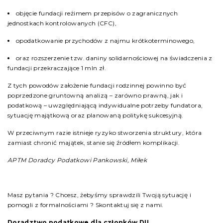
objęcie fundacji reżimem przepisów o zagranicznych
jednostkach kontrolowanych (CFC),
opodatkowanie przychodów z najmu krótkoterminowego,
oraz rozszerzenie tzw. daniny solidarnościowej na świadczenia z
fundacji przekraczające 1 mln zł.
Z tych powodów założenie fundacji rodzinnej powinno być
poprzedzone gruntowną analizą – zarówno prawną, jak i
podatkową – uwzględniającą indywidualne potrzeby fundatora,
sytuację majątkową oraz planowaną politykę sukcesyjną.
W przeciwnym razie istnieje ryzyko stworzenia struktury, która
zamiast chronić majątek, stanie się źródłem komplikacji.
APTM Doradcy Podatkowi Pankowski, Miłek
Masz pytania ? Chcesz, żebyśmy sprawdzili Twoją sytuację i
pomogli z formalnościami ? Skontaktuj się z nami.
Doradztwo podatkowe dla członków DIL.