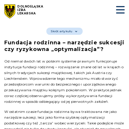
DOLNOŚLĄSKA
IZBA
LEKARSKA
Skrót artykułu
Fundacja rodzinna – narzędzie sukcesji
czy ryzykowna „optymalizacja”?
Od niemal dwóch lat w polskim systemie prawnym funkcjonuje
instytucja fundacji rodzinnej – rozwiązanie znane od lat w krajach o
silnych tradycjach sukcesji majątkowej, takich jak Austria czy
Liechtenstein. Wprowadzenie tego mechanizmu miało stworzyć
przedsiębiorcom warunki do bezpiecznego i uporządkowanego
przekazywania majątku kolejnym pokoleniom. W praktyce jednak
coraz częściej obserwujemy próby wykorzystywania fundacji
rodzinnej w sposób odbiegający od jej pierwotnych założeń.
W ostatnim czasie fundacja rodzinna bywa traktowana nie jako
narzędzie sukcesji, lecz jako forma szybkiej optymalizacji
podatkowej czy też „tarcza” wobec wierzycieli. Takie podejście może
prowadzić nie tylko do utraty korzyści, ale również do poważnych