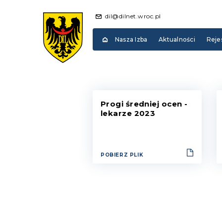
dil@dilnet.wroc.pl
Nasza Izba
Aktualności
Reje
Progi średniej ocen -
lekarze 2023
POBIERZ PLIK