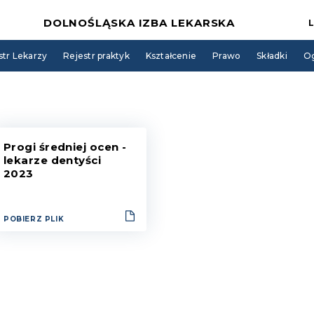
DOLNOŚLĄSKA IZBA LEKARSKA
str Lekarzy
Rejestr praktyk
Kształcenie
Prawo
Składki
Og
Progi średniej ocen -
lekarze dentyści
2023
POBIERZ PLIK