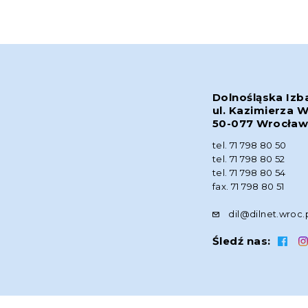
Dolnośląska Izb
ul. Kazimierza W
50-077 Wrocła
tel. 71 798 80 50
tel. 71 798 80 52
tel. 71 798 80 54
fax. 71 798 80 51
dil@dilnet.wroc.
Śledź nas: