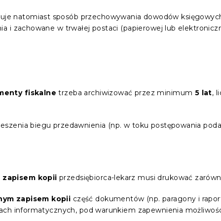
uje natomiast sposób przechowywania dowodów księgowych
 i zachowane w trwałej postaci (papierowej lub elektroniczn
menty fiskalne
trzeba archiwizować przez minimum
5 lat
, 
ieszenia biegu przedawnienia (np. w toku postępowania po
 zapisem kopii
przedsiębiorca-lekarz musi drukować zarówno 
nym zapisem kopii
część dokumentów (np. paragony i rapo
ach informatycznych, pod warunkiem zapewnienia możliwości