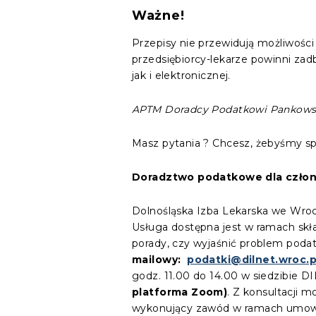
Ważne!
Przepisy nie przewidują możliwości
przedsiębiorcy-lekarze powinni za
jak i elektronicznej.
APTM Doradcy Podatkowi Pankowsk
Masz pytania ? Chcesz, żebyśmy spr
Doradztwo podatkowe dla człon
Dolnośląska Izba Lekarska we Wro
Usługa dostępna jest w ramach skła
porady, czy wyjaśnić problem poda
mailowy:
podatki@dilnet.wroc.p
godz. 11.00 do 14.00 w siedzibie DI
platforma Zoom)
. Z konsultacji m
wykonujący zawód w ramach umowy 