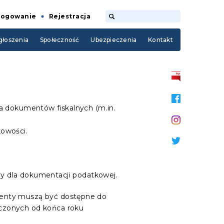
Logowanie
Rejestracja
łoszenia
Społeczność
Ubezpieczenia
Kontakt
ia dokumentów fiskalnych (m.in.
kowości.
 dla dokumentacji podatkowej.
umenty muszą być dostępne do
liczonych od końca roku