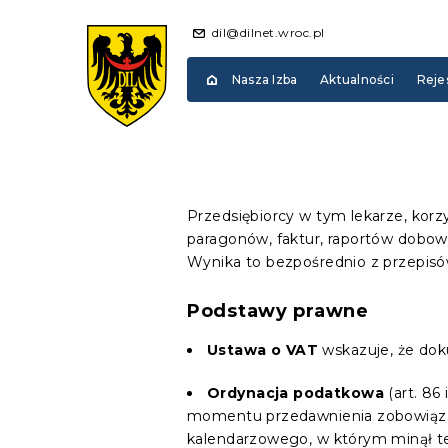
dil@dilnet.wroc.pl
Nasza Izba
Aktualności
Reje
Przedsiębiorcy w tym lekarze, kor
paragonów, faktur, raportów dobow
Wynika to bezpośrednio z przepisó
Podstawy prawne
Ustawa o VAT
wskazuje, że do
Ordynacja podatkowa
(art. 86
momentu przedawnienia zobowiąza
kalendarzowego, w którym minął te