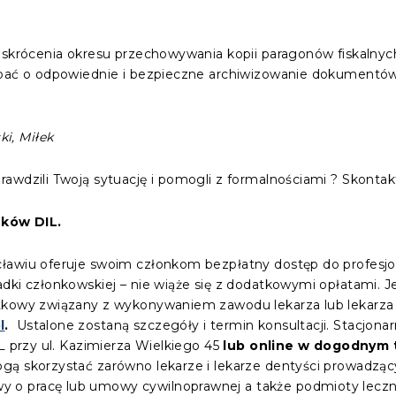
 skrócenia okresu przechowywania kopii paragonów fiskalnyc
dbać o odpowiednie i bezpieczne archiwizowanie dokumentów
i, Miłek
awdzili Twoją sytuację i pomogli z formalnościami ? Skontakt
ków DIL.
cławiu oferuje swoim członkom bezpłatny dostęp do profes
dki członkowskiej – nie wiąże się z dodatkowymi opłatami. J
tkowy związany z wykonywaniem zawodu lekarza lub lekarza
l
.
Ustalone zostaną szczegóły i termin konsultacji. Stacjona
L przy ul. Kazimierza Wielkiego 45
lub online w dogodnym t
ogą skorzystać zarówno lekarze i lekarze dentyści prowadzący 
o pracę lub umowy cywilnoprawnej a także podmioty leczni