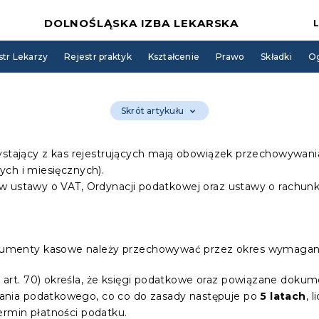
DOLNOŚLĄSKA IZBA LEKARSKA
str Lekarzy
Rejestr praktyk
Kształcenie
Prawo
Składki
Og
Skrót artykułu
zystający z kas rejestrujących mają obowiązek przechowywan
ych i miesięcznych).
w ustawy o VAT, Ordynacji podatkowej oraz ustawy o rachun
kumenty kasowe należy przechowywać przez okres wymagany
 i art. 70) określa, że księgi podatkowe oraz powiązane dok
nia podatkowego, co co do zasady następuje po
5 latach
, 
rmin płatności podatku.