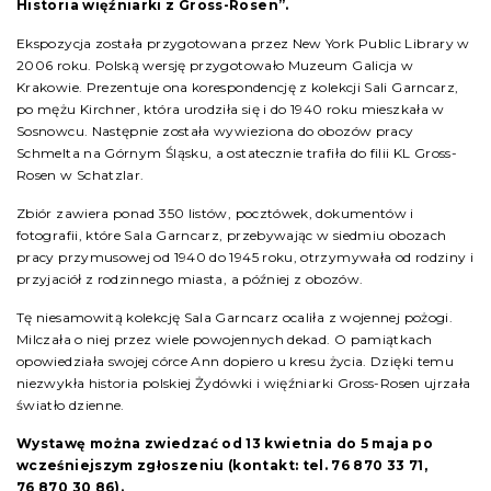
Historia więźniarki z Gross-Rosen”.
Ekspozycja została przygotowana przez New York Public Library w
2006 roku. Polską wersję przygotowało Muzeum Galicja w
Krakowie. Prezentuje ona korespondencję z kolekcji Sali Garncarz,
po mężu Kirchner, która urodziła się i do 1940 roku mieszkała w
Sosnowcu. Następnie została wywieziona do obozów pracy
Schmelta na Górnym Śląsku, a ostatecznie trafiła do filii KL Gross-
Rosen w Schatzlar.
Zbiór zawiera ponad 350 listów, pocztówek, dokumentów i
fotografii, które Sala Garncarz, przebywając w siedmiu obozach
pracy przymusowej od 1940 do 1945 roku, otrzymywała od rodziny i
przyjaciół z rodzinnego miasta, a później z obozów.
Tę niesamowitą kolekcję Sala Garncarz ocaliła z wojennej pożogi.
Milczała o niej przez wiele powojennych dekad. O pamiątkach
opowiedziała swojej córce Ann dopiero u kresu życia. Dzięki temu
niezwykła historia polskiej Żydówki i więźniarki Gross-Rosen ujrzała
światło dzienne.
Wystawę można zwiedzać od 13 kwietnia do 5 maja po
wcześniejszym zgłoszeniu (kontakt: tel. 76 870 33 71,
76 870 30 86).