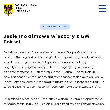
DOLNOŚLĄSKA
IZBA
LEKARSKA
Skrót artykułu
Jesienno-zimowe wieczory z GW
Foksal
Redakcja „Medium” podjęła współpracę z Grupą Wydawniczą
Foksal. Dlaczego? Abyście mogli otrzymywać nagrody książkowe
za udział w organizowanych przez nas konkursach czy
odgadywanie krzyżówkowych haseł. Zwyciężczyni ostatniej
zabawy otrzymała „Tajemnicą Ogrodu Foksal” Jagny Rolskiej –
powieść osadzą w realiach Warszawy czasów stanisławowskich, w
której romans łączy się z zagadką kryminalną, a bohater skradł już
serce nie jednej czytelniczce. W ręce kolejnych zwycięzców trafią:
„A gwiazdy niech płoną” Danielle Jawando – aktualna opowieść o
samobójstwie, bullyingu, żałobie i erze mediów społecznościowych.