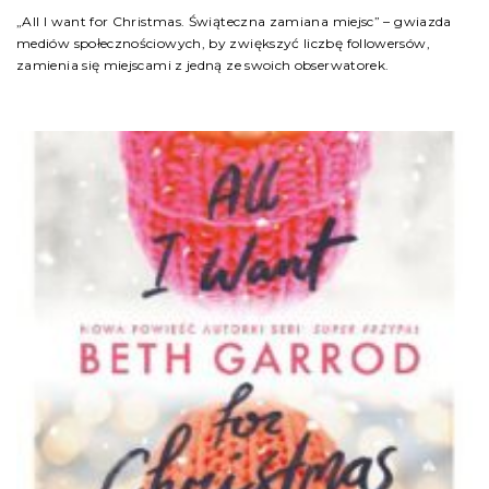
„All I want for Christmas. Świąteczna zamiana miejsc” – gwiazda
mediów społecznościowych, by zwiększyć liczbę followersów,
zamienia się miejscami z jedną ze swoich obserwatorek.