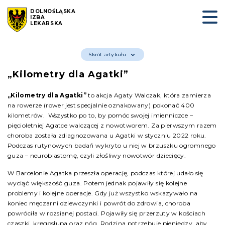
DOLNOŚLĄSKA
IZBA
LEKARSKA
Skrót artykułu
„Kilometry dla Agatki”
„Kilometry dla Agatki”
to akcja Agaty Walczak, która zamierza
na rowerze (rower jest specjalnie oznakowany) pokonać 400
kilometrów. Wszystko po to, by pomóc swojej imienniczce –
pięcioletniej Agatce walczącej z nowotworem. Za pierwszym razem
choroba została zdiagnozowana u Agatki w styczniu 2022 roku.
Podczas rutynowych badań wykryto u niej w brzuszku ogromnego
guza – neuroblastomę, czyli złośliwy nowotwór dziecięcy.
W Barcelonie Agatka przeszła operację, podczas której udało się
wyciąć większość guza. Potem jednak pojawiły się kolejne
problemy i kolejne operacje. Gdy już wszystko wskazywało na
koniec męczarni dziewczynki i powrót do zdrowia, choroba
powróciła w rozsianej postaci. Pojawiły się przerzuty w kościach
czaszki, kręgosłupa oraz nóg. Rodzina potrzebuje pieniędzy, aby