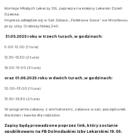
Komisja Młodych Lekarzy DIL zaprasza na kolejny Lekarski Dzień
Dziecka.
Impreza odbędzie się w Sali Zabaw „Fioletowa Sowa” we Wrocławiu
przy ulicy Grabiszyńskiej 240:
31.05.2025 roku w trzech turach, w godzinach:
9.00-12.00 (1 tura)
12.30-15.30 (2 tura)
16.00-19.00 (3 tura)
oraz 01.06.2025 roku w dwóch turach, w godzinach:
10.00–13.00 (1 tura)
13.30–16.30 (2 tura)
W programie zabawy z animatorami, zabawa w sali, poczęstunek
dla dzieci i kawka dla rodziców.
Zapisy będą prowadzone poprzez link, który zostanie
opublikowany na FB Dolnośląskiej Izby Lekarskiej 19. 05.