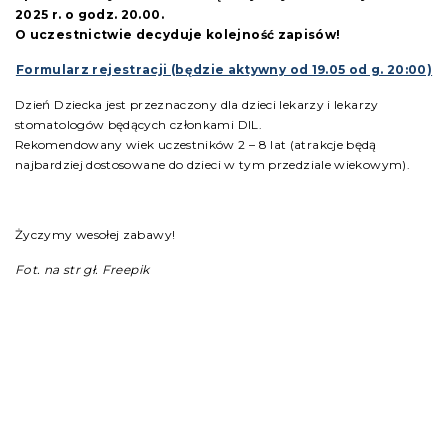
2025 r. o godz. 20.00.
O uczestnictwie decyduje kolejność zapisów!
Formularz rejestracji (będzie aktywny od 19.05 od g. 20:00)
Dzień Dziecka jest przeznaczony dla dzieci lekarzy i lekarzy
stomatologów będących członkami DIL.
Rekomendowany wiek uczestników 2 – 8 lat (atrakcje będą
najbardziej dostosowane do dzieci w tym przedziale wiekowym).
Życzymy wesołej zabawy!
Fot. na str gł. Freepik