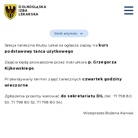
DOLNOŚLĄSKA
IZBA
LEKARSKA
Skrót artykułu
Sekcja taneczna Klubu Lekarza ogłasza zapisy na
kurs
podstawowy tańca użytkowego
Zajęcia będą prowadzone przez instruktora
p. Grzegorza
Kijkowskiego
.
Przewidywany termin zajęć tanecznych
czwartek godziny
wieczorne
.
Zgłoszenia prosimy kierować
do sekretariatu DIL
(tel.: 71 798 80
50, 71 798 80 52, 71 798 80 54)
Wiceprezes Bożena Kaniak