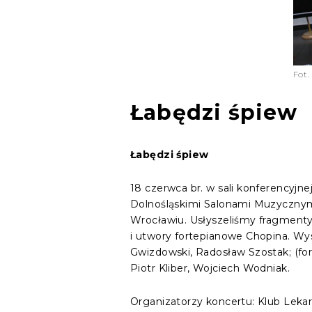
Fot.
Łabędzi śpiew
Łabędzi śpiew
18 czerwca br. w sali konferencyjne
Dolnośląskimi Salonami Muzycznym
Wrocławiu. Usłyszeliśmy fragmenty
i utwory fortepianowe Chopina. Wys
Gwizdowski, Radosław Szostak; (for
Piotr Kliber, Wojciech Wodniak.
Organizatorzy koncertu: Klub Lekar