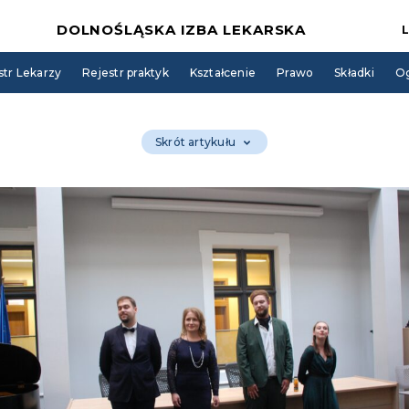
DOLNOŚLĄSKA IZBA LEKARSKA
str Lekarzy
Rejestr praktyk
Kształcenie
Prawo
Składki
Og
Skrót artykułu