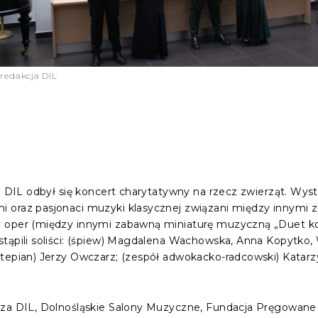
 redakcja DIL
j DIL odbył się koncert charytatywny na rzecz zwierząt. Wystą
i oraz pasjonaci muzyki klasycznej związani między innym
 oper (między innymi zabawną miniaturę muzyczną „Duet kotó
tąpili soliści: (śpiew) Magdalena Wachowska, Anna Kopytko,
tepian) Jerzy Owczarz; (zespół adwokacko-radcowski) Katarzy
za DIL, Dolnośląskie Salony Muzyczne, Fundacja Pręgowane i