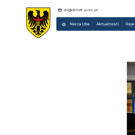
dil@dilnet.wroc.pl
Nasza Izba
Aktualności
Reje