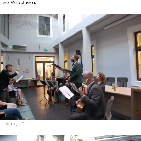
a we Wrocławiu.
t. redakcja DIL