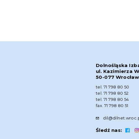
Dolnośląska Izb
ul. Kazimierza W
50-077 Wrocła
tel. 71 798 80 50
tel. 71 798 80 52
tel. 71 798 80 54
fax. 71 798 80 51
dil@dilnet.wroc.
Śledź nas: