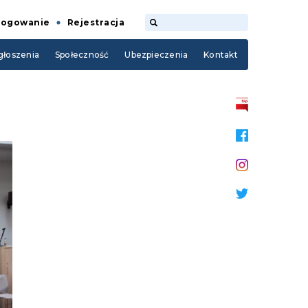
Logowanie
Rejestracja
łoszenia
Społeczność
Ubezpieczenia
Kontakt