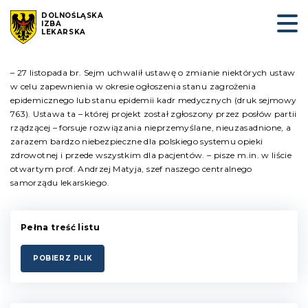
DOLNOŚLĄSKA
IZBA
LEKARSKA
– 27 listopada br. Sejm uchwalił ustawę o zmianie niektórych ustaw
w celu zapewnienia w okresie ogłoszenia stanu zagrożenia
epidemicznego lub stanu epidemii kadr medycznych (druk sejmowy
763). Ustawa ta – której projekt został zgłoszony przez posłów partii
rządzącej – forsuje rozwiązania nieprzemyślane, nieuzasadnione, a
zarazem bardzo niebezpieczne dla polskiego systemu opieki
zdrowotnej i przede wszystkim dla pacjentów. – pisze m.in. w liście
otwartym prof. Andrzej Matyja, szef naszego centralnego
samorządu lekarskiego.
Pełna treść listu
POBIERZ PLIK