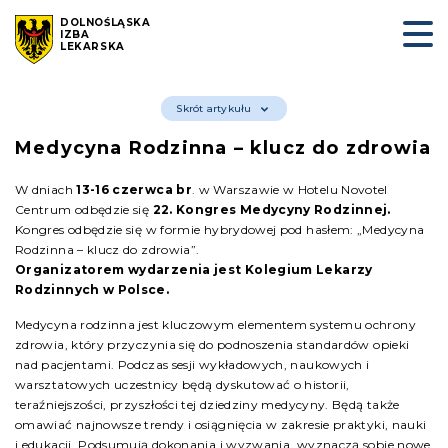
DOLNOŚLĄSKA
IZBA
LEKARSKA
Skrót artykułu
Medycyna Rodzinna – klucz do zdrowia
W dniach
13-16 czerwca br
. w Warszawie w Hotelu Novotel
Centrum odbędzie się
22. Kongres Medycyny Rodzinnej.
Kongres odbędzie się w formie hybrydowej pod hasłem: „Medycyna
Rodzinna – klucz do zdrowia”.
Organizatorem wydarzenia jest
Kolegium Lekarzy
Rodzinnych w Polsce.
Medycyna rodzinna jest kluczowym elementem systemu ochrony
zdrowia, który przyczynia się do podnoszenia standardów opieki
nad pacjentami. Podczas sesji wykładowych, naukowych i
warsztatowych uczestnicy będą dyskutować o historii,
teraźniejszości, przyszłości tej dziedziny medycyny. Będą także
omawiać najnowsze trendy i osiągnięcia w zakresie praktyki, nauki
i edukacji. Podsumują dokonania i wyzwania, wyznaczą sobie nowe