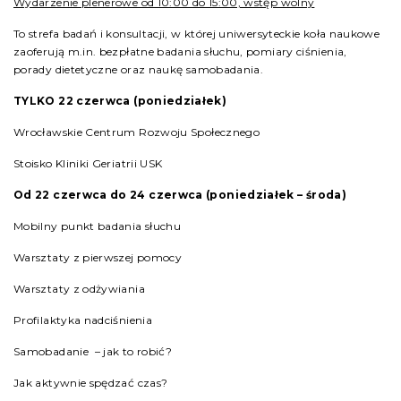
Wydarzenie plenerowe od 10:00 do 15:00, wstęp wolny
To strefa badań i konsultacji, w której uniwersyteckie koła naukowe
zaoferują m.in. bezpłatne badania słuchu, pomiary ciśnienia,
porady dietetyczne oraz naukę samobadania.
TYLKO
22 czerwca (poniedziałek)
Wrocławskie Centrum Rozwoju Społecznego
Stoisko Kliniki Geriatrii USK
Od 22 czerwca do 24 czerwca (poniedziałek – środa)
Mobilny punkt badania słuchu
Warsztaty z pierwszej pomocy
Warsztaty z odżywiania
Profilaktyka nadciśnienia
Samobadanie – jak to robić?
Jak aktywnie spędzać czas?