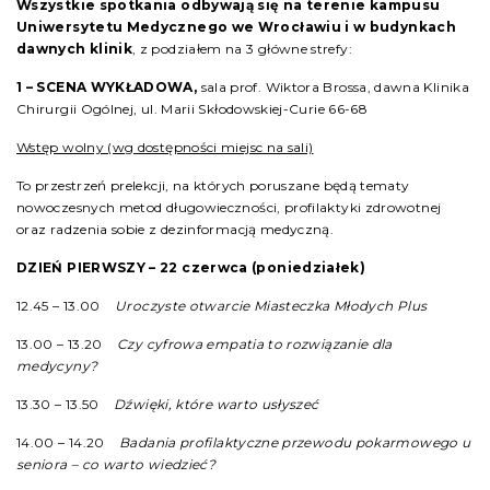
Wszystkie spotkania odbywają się na terenie kampusu
Uniwersytetu Medycznego we Wrocławiu i w budynkach
dawnych klinik
, z podziałem na 3 główne strefy:
1 –
SCENA WYKŁADOWA
,
sala prof. Wiktora Brossa, dawna Klinika
Chirurgii Ogólnej, ul. Marii Skłodowskiej-Curie 66-68
Wstęp wolny (wg dostępności miejsc na sali)
To przestrzeń prelekcji, na których poruszane będą tematy
nowoczesnych metod długowieczności, profilaktyki zdrowotnej
oraz radzenia sobie z dezinformacją medyczną.
DZIEŃ PIERWSZY – 22 czerwca (poniedziałek)
12.45 – 13.00
Uroczyste otwarcie Miasteczka Młodych Plus
13.00 – 13.20
Czy cyfrowa empatia to rozwiązanie dla
medycyny?
13.30 – 13.50
Dźwięki, które warto usłyszeć
14.00 – 14.20
Badania profilaktyczne przewodu pokarmowego u
seniora – co warto wiedzieć?