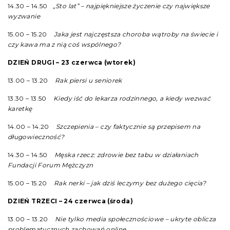
14.30 – 14.50
„Sto lat” – najpiękniejsze życzenie czy największe
wyzwanie
15.00 – 15.20
Jaka jest najczęstsza choroba wątroby na świecie i
czy kawa ma z nią coś wspólnego?
DZIEŃ DRUGI – 23 czerwca (wtorek)
13.00 – 13.20
Rak piersi u seniorek
13.30 – 13.50
Kiedy iść do lekarza rodzinnego, a kiedy wezwać
karetkę
14.00 – 14.20
Szczepienia – czy faktycznie są przepisem na
długowieczność?
14.30 – 14.50
Męska rzecz: zdrowie bez tabu w działaniach
Fundacji Forum Mężczyzn
15.00 – 15.20
Rak nerki – jak dziś leczymy bez dużego cięcia?
DZIEŃ TRZECI – 24 czerwca (środa)
13.00 – 13.20
Nie tylko media społecznościowe – ukryte oblicza
problematycznych zachowań online