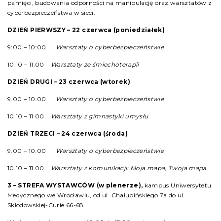
pamięci, budowania odporności na manipulację oraz warsztatów z
cyberbezpieczeństwa w sieci.
DZIEŃ PIERWSZY – 22 czerwca (poniedziałek)
9:00 – 10:00
Warsztaty o cyberbezpieczeństwie
10:10 – 11:00
Warsztaty ze śmiechoterapii
DZIEŃ DRUGI – 23 czerwca (wtorek)
9.00 – 10.00
Warsztaty o cyberbezpieczeństwie
10.10 – 11.00
Warsztaty z gimnastyki umysłu
DZIEŃ TRZECI – 24 czerwca (środa)
9.00 – 10.00
Warsztaty o cyberbezpieczeństwie
10.10 – 11.00
Warsztaty z komunikacji: Moja mapa, Twoja mapa
3 –
STREFA WYSTAWCÓW
(w plenerze),
kampus Uniwersytetu
Medycznego we Wrocławiu, od ul. Chałubińskiego 7a do ul.
Skłodowskiej-Curie 66-68