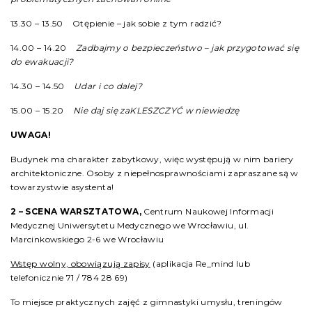
13.30 – 13.50 Otępienie – jak sobie z tym radzić?
14.00 – 14.20
Zadbajmy o bezpieczeństwo – jak przygotować się
do ewakuacji?
14.30 – 14.50
Udar i co dalej?
15.00 – 15.20
Nie daj się zaKLESZCZYĆ w niewiedzę
UWAGA!
Budynek ma charakter zabytkowy, więc występują w nim bariery
architektoniczne. Osoby z niepełnosprawnościami zapraszane są w
towarzystwie asystenta!
2 –
SCENA WARSZTATOWA
,
Centrum Naukowej Informacji
Medycznej Uniwersytetu Medycznego we Wrocławiu, ul.
Marcinkowskiego 2-6 we Wrocławiu
Wstęp wolny, obowiązują zapisy
(aplikacja Re_mind lub
telefonicznie 71 / 784 28 69)
To miejsce praktycznych zajęć z gimnastyki umysłu, treningów