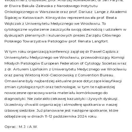
dr Elwira Bakuła-Zalewska z Narodowego Instytutu
Onkologicznego w Warszawie oraz prof. Dariusz Lange z Akademii
Śląskiej w Katowicach. Klinicystów reprezentowała prof. Beata
Wojtczak z Uniwersytetu Medycznego we Wrocławiu. To
cytologiczne wydarzenie zaszczyciła swoją obecnością i udziałem w
dyskusjach plenarnych i kuluarowych prezes Zarządu Głównego
Polskiego Towarzystwa Patologów prof. Renata Langfort.
W tym roku organizacją konferencji zajął się dr Paweł Gajdzis z
Uniwersytetu Medycznego we Wrocławiu, przewodniczący Komisji
Młodych Patologów European Federation of Cytology Societas wraz
z dr. Arturem Lipińskim z Uniwersytetu Medycznego we Wrocławiu
oraz panią Wiktorią Król-Cieciorowską z Convention Bureau.
Omawiane były najbardziej aktualne prace dotyczące klasyfikacji
zmian cytologicznych oraz technologie, w tym te najbardziej
nowoczesne opracowywania materiału komórkowego do
diagnostyki. Nie zabrakło ciekawej kazuistyki i żywych dyskusji.
Uczestnicy chwalili organizację i atmosferę spotkania w naszej
izbowej siedzibie. Już planowane jest następne spotkanie, które
odbędzie się w dniach 11-12 października 2024 roku.
Oprac.: M.J. i A.W.