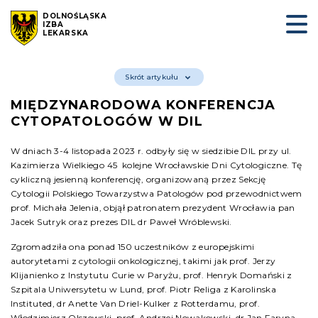
DOLNOŚLĄSKA
IZBA
LEKARSKA
Skrót artykułu
MIĘDZYNARODOWA KONFERENCJA
CYTOPATOLOGÓW W DIL
W dniach 3-4 listopada 2023 r. odbyły się w siedzibie DIL przy ul.
Kazimierza Wielkiego 45 kolejne Wrocławskie Dni Cytologiczne. Tę
cykliczną jesienną konferencję, organizowaną przez Sekcję
Cytologii Polskiego Towarzystwa Patologów pod przewodnictwem
prof. Michała Jelenia, objął patronatem prezydent Wrocławia pan
Jacek Sutryk oraz prezes DIL dr Paweł Wróblewski.
Zgromadziła ona ponad 150 uczestników z europejskimi
autorytetami z cytologii onkologicznej, takimi jak prof. Jerzy
Klijanienko z Instytutu Curie w Paryżu, prof. Henryk Domański z
Szpitala Uniwersytetu w Lund, prof. Piotr Religa z Karolinska
Instituted, dr Anette Van Driel-Kulker z Rotterdamu, prof.
Włodzimierz Olszewski, prof. Andrzej Nowakowski, dr Jan Faryna,