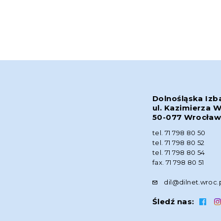
Dolnośląska Izb
ul. Kazimierza W
50-077 Wrocła
tel. 71 798 80 50
tel. 71 798 80 52
tel. 71 798 80 54
fax. 71 798 80 51
dil@dilnet.wroc.
Śledź nas: