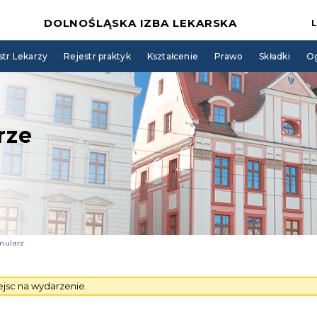
DOLNOŚLĄSKA IZBA LEKARSKA
str Lekarzy
Rejestr praktyk
Kształcenie
Prawo
Składki
Og
rze
rmularz
jsc na wydarzenie.