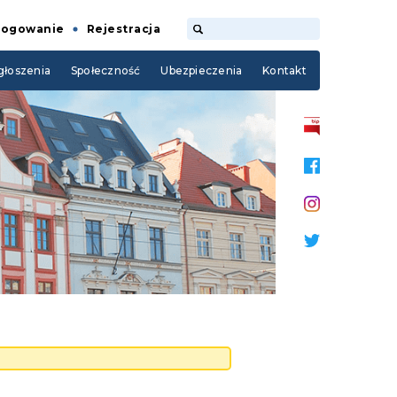
Logowanie
Rejestracja
łoszenia
Społeczność
Ubezpieczenia
Kontakt