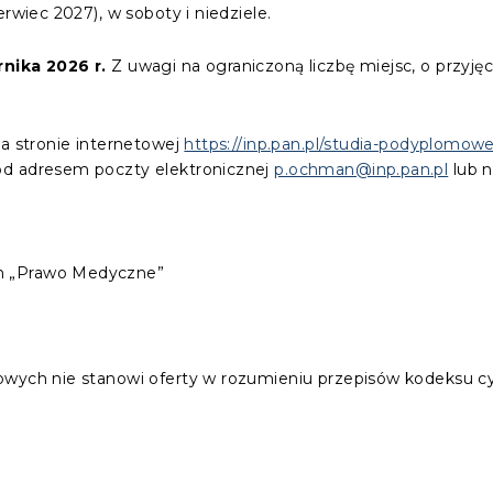
rwiec 2027), w soboty i niedziele.
rnika 2026 r.
Z uwagi na ograniczoną liczbę miejsc, o przyję
na stronie internetowej
https://inp.pan.pl/studia-podyplomo
od adresem poczty elektronicznej
p.ochman@inp.pan.pl
lub 
h „Prawo Medyczne”
owych nie stanowi oferty w rozumieniu przepisów kodeksu c