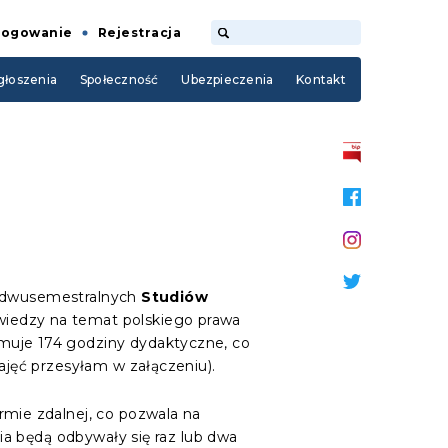
Logowanie
Rejestracja
łoszenia
Społeczność
Ubezpieczenia
Kontakt
ję dwusemestralnych
Studiów
wiedzy na temat polskiego prawa
uje 174 godziny dydaktyczne, co
jęć przesyłam w załączeniu).
mie zdalnej, co pozwala na
a będą odbywały się raz lub dwa