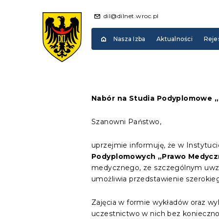
dil@dilnet.wroc.pl
Nasza Izba
Aktualności
Reje
Nabór na Studia Podyplomowe 
Szanowni Państwo,
uprzejmie informuję, że w Instytu
Podyplomowych „Prawo Medycz
medycznego, ze szczególnym uwzg
umożliwia przedstawienie szerokie
Zajęcia w formie wykładów oraz w
uczestnictwo w nich bez konieczno