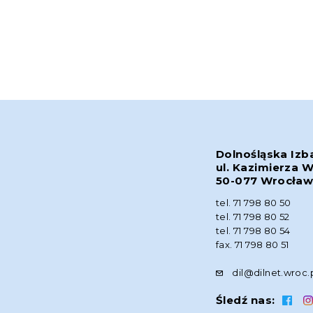
Dolnośląska Izb
ul. Kazimierza W
50-077 Wrocła
tel. 71 798 80 50
tel. 71 798 80 52
tel. 71 798 80 54
fax. 71 798 80 51
dil@dilnet.wroc.
Śledź nas: