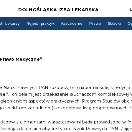
DOLNOŚLĄSKA IZBA LEKARSKA
str Lekarzy
Rejestr praktyk
Kształcenie
Prawo
Składki
Og
„Prawo Medyczne”
cie Nauk Prawnych PAN rozpoczął się nabór na kolejną edyc
ne”
. Ich celem jest przekazanie słuchaczom kompleksowej 
lędnieniem aspektów praktycznych. Program Studiów obejm
go spektrum zagadnień (szczegółową listę proponowanych za
ykładów z elementami warsztatowymi będą prowadzone w for
ści dojazdu do siedziby Instytutu Nauk Prawnych PAN. Zajęci