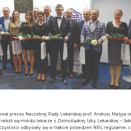
wał prezes Naczelnej Rady Lekarskiej prof. Andrzej Matyja 
leźli się młodzi lekarze z Dolnośląskiej Izby Lekarskiej – J
czystości odbywały się w trakcie posiedzeń NRL regularnie, c