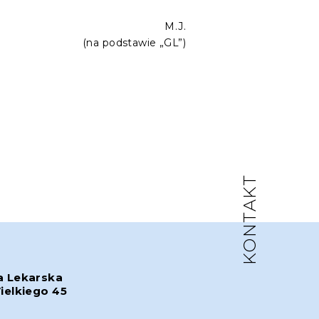
M.J.
(na podstawie „GL”)
KONTAKT
a Lekarska
ielkiego 45
w