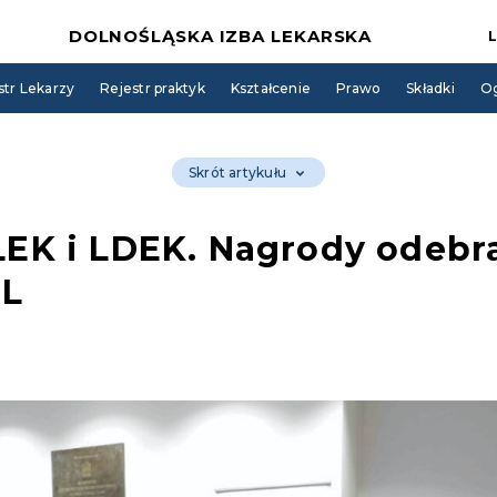
DOLNOŚLĄSKA IZBA LEKARSKA
str Lekarzy
Rejestr praktyk
Kształcenie
Prawo
Składki
Og
Skrót artykułu
 LEK i LDEK. Nagrody odebra
RL