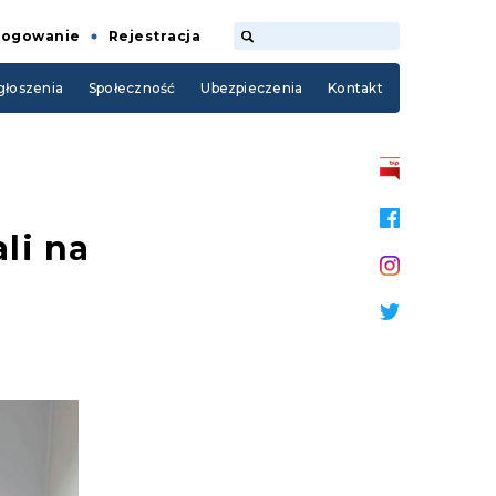
Logowanie
Rejestracja
łoszenia
Społeczność
Ubezpieczenia
Kontakt
li na