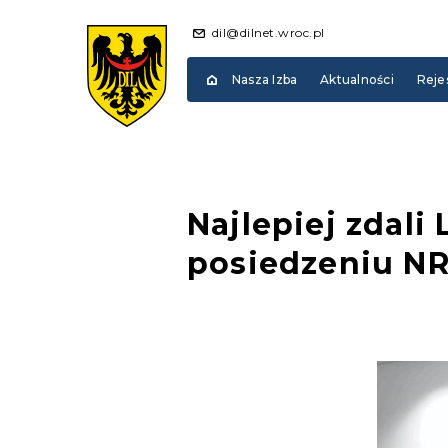
dil@dilnet.wroc.pl
Nasza Izba
Aktualności
Reje
Najlepiej zdali
posiedzeniu N