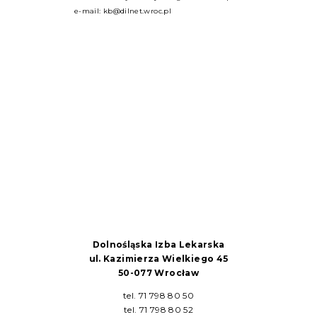
e-mail:
kb@dilnet.wroc.pl
Dolnośląska Izba Lekarska
ul. Kazimierza Wielkiego 45
50-077 Wrocław
tel. 71 798 80 50
tel. 71 798 80 52