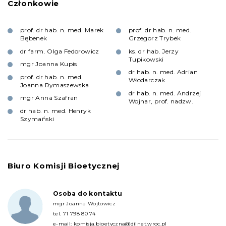
Członkowie
prof. dr hab. n. med. Marek
prof. dr hab. n. med.
Bębenek
Grzegorz Trybek
dr farm. Olga Fedorowicz
ks. dr hab. Jerzy
Tupikowski
mgr Joanna Kupis
dr hab. n. med. Adrian
prof. dr hab. n. med.
Włodarczak
Joanna Rymaszewska
dr hab. n. med. Andrzej
mgr Anna Szafran
Wojnar, prof. nadzw.
dr hab. n. med. Henryk
Szymański
Biuro Komisji Bioetycznej
Osoba do kontaktu
mgr Joanna Wojtowicz
tel.
71 798 80 74
e-mail:
komisja.bioetyczna@dilnet.wroc.pl