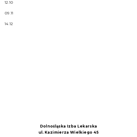
12.10
09.11
14.12
Dolnośląska Izba Lekarska
ul. Kazimierza Wielkiego 45