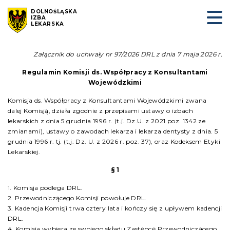
DOLNOŚLĄSKA
IZBA
LEKARSKA
Załącznik do uchwały nr 97/2026 DRL z dnia 7 maja 2026 r.
Regulamin Komisji ds. Współpracy z Konsultantami
Wojewódzkimi
Komisja ds. Współpracy z Konsultantami Wojewódzkimi zwana
dalej Komisją, działa zgodnie z przepisami ustawy o izbach
lekarskich z dnia 5 grudnia 1996 r. (t.j. Dz.U. z 2021 poz. 1342 ze
zmianami), ustawy o zawodach lekarza i lekarza dentysty z dnia. 5
grudnia 1996 r. tj. (t.j. Dz. U. z 2026 r. poz. 37), oraz Kodeksem Etyki
Lekarskiej.
§ 1
1. Komisja podlega DRL.
2. Przewodniczącego Komisji powołuje DRL.
3. Kadencja Komisji trwa cztery lata i kończy się z upływem kadencji
DRL.
4. Komisja wybiera ze swojego składu Zastępcę Przewodniczącego