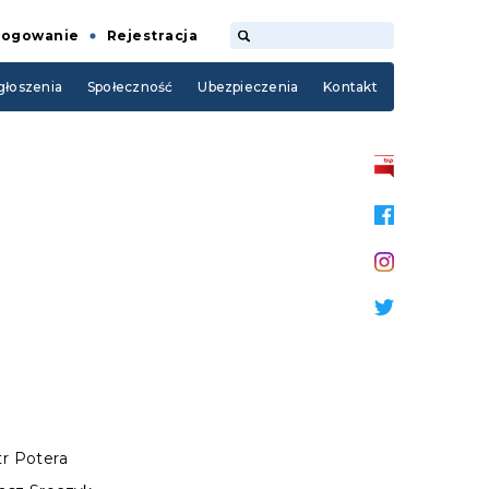
Logowanie
Rejestracja
łoszenia
Społeczność
Ubezpieczenia
Kontakt
tr Potera