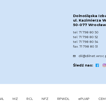
Dolnośląska Izb
ul. Kazimierza W
50-077 Wrocła
tel. 71 798 80 50
tel. 71 798 80 52
tel. 71 798 80 54
fax. 71 798 80 51
dil@dilnet.wroc.
Śledź nas:
NIL
MZ
RCL
NFZ
RPWDL
ePUAP
CEM