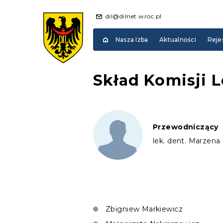
dil@dilnet.wroc.pl
Nasza Izba
Aktualności
Reje
Skład Komisji L
Przewodniczący
lek. dent. Marzena 
Zbigniew Markiewicz