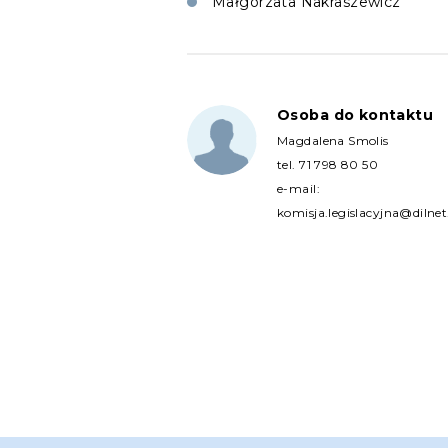
Małgorzata Nakraszewicz
Osoba do kontaktu
Magdalena Smolis
tel.
71 798 80 50
e-mail:
komisja.legislacyjna@dilnet