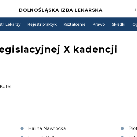
DOLNOŚLĄSKA IZBA LEKARSKA
str Lekarzy
Rejestr praktyk
Kształcenie
Prawo
Składki
Og
egislacyjnej X kadencji
Kufel
Halina Nawrocka
Pio