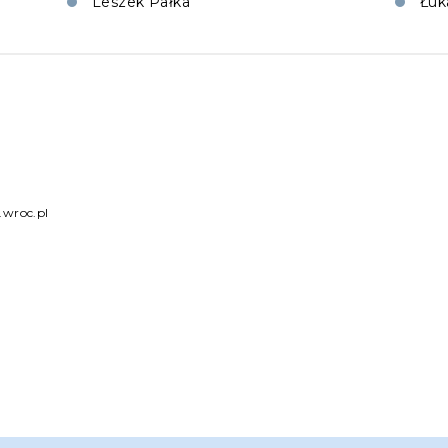
Leszek Pałka
Łuk
.wroc.pl