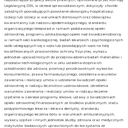
Legislacyjną DRL w okresie sprawozdawczym, dotyczyły: chorób
zakaźnych powodujących powstanie obowiązku hospitalizacji,
izolacji lub izolacji w warunkach domowych oraz obowiązku
kwarantanny lub nadzoru epidemiologicznego, standardu
organizacyjnego teleporad w ramach podstawowej opieki
zdrowotnej, programu pilotażowego opieki nad świadczeniobiorcą
w ramach sieci kardiologicznej, badań lekarskich i psychologicznych
osób ubiegających się o wpis lub posiadających wpis na listę
kwalifikowanych pracowników ochrony fizycznej, wykazu
jednostek upoważnionych do przeprowadzenia badań materiałów i
procesów technologicznych w celu ustalenia stopnia ich
szkodliwości dla zdrowia, promocji prozdrowotnych wyborów
konsumentów, prawa farmaceutycznego, określenia warunków
zawierania i realizacji umów o udzielanie świadczeń opieki
zdrowotnej w rodzaju lecznictwo uzdrowiskowe, określenia
warunków zawierania i realizacji umów w rodzaju leczenie
szpitalne w zakresie programy lekowe, ustawy o świadczeniach
opieki zdrowotnej finansowanych ze środków publicznych, stażu
podyplomowego lekarza i lekarza dentysty, standardu
organizacyjnego leczenia bólu w warunkach ambulatoryjnych,
wykazu szpitali i innych jednostek służby zdrowia oraz medycznych
instytutów badawczych uprawnionych do korzystania ze