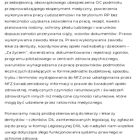
przedsiębiorcą, obowiązkowego ubezpieczenia OC podmiotu
przeprowadzającego eksperyment medyczny, powierzenia
wykonywania pracy cudzoziemcowi na terytorium RP bez
konieczności uzyskania zezwolenia na pracę, recept, kwestii
planowania rodziny, ochrony płodu ludzkiego i warunków
dopuszczalności przerywania ciąży, wzorów dokumentów: Prawo
wykonywania zawodu lekarza, Prawo wykonywania zawodu
lekarza dentysty, koordynowanej opieki nad kobietą i dzieckiem –
„Za życiem”, stwierdzania, dokumentowania i rejestracji zgonów,
programu pilotażowego w centrach zdrowia psychicznego,
warunków wynagradzania za pracę pracowników podmiotów
leczniczych działających w formie jednostki budżetowej, sposobu,
trybu i terminów występowania do NFZ oraz udostępniania przez
NFZ świadczeniobiorcy informacji o prawie do świadczeń opieki
zdrowotnej, medycznych czynności ratunkowych i świadczeń
zdrowotnych innych niż medyczne czynności ratunkowe, które
mogą być udzielane przez ratownika medycznego.
Ponawiamy naszą prośbę skierowaną do lekarzy i lekarzy
dentystów – członków DIL zainteresowanych legislacją, by zgłaszali
się do pracy w Komisji Legislacyjnej DRL lub nadsyłali nam wszelkie
uwagi dotyczące złego funkcjonowania systemu prawnego w
ochronie zdrowia.