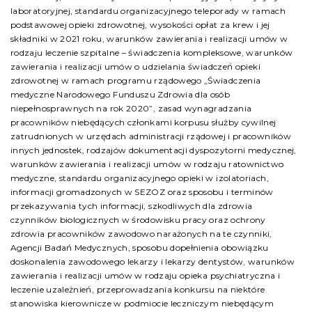
laboratoryjnej, standardu organizacyjnego teleporady w ramach
podstawowej opieki zdrowotnej, wysokości opłat za krew i jej
składniki w 2021 roku, warunków zawierania i realizacji umów w
rodzaju leczenie szpitalne – świadczenia kompleksowe, warunków
zawierania i realizacji umów o udzielania świadczeń opieki
zdrowotnej w ramach programu rządowego „Świadczenia
medyczne Narodowego Funduszu Zdrowia dla osób
niepełnosprawnych na rok 2020”, zasad wynagradzania
pracowników niebędących członkami korpusu służby cywilnej
zatrudnionych w urzędach administracji rządowej i pracowników
innych jednostek, rodzajów dokumentacji dyspozytorni medycznej,
warunków zawierania i realizacji umów w rodzaju ratownictwo
medyczne, standardu organizacyjnego opieki w izolatoriach,
informacji gromadzonych w SEZOZ oraz sposobu i terminów
przekazywania tych informacji, szkodliwych dla zdrowia
czynników biologicznych w środowisku pracy oraz ochrony
zdrowia pracowników zawodowo narażonych na te czynniki,
Agencji Badań Medycznych, sposobu dopełnienia obowiązku
doskonalenia zawodowego lekarzy i lekarzy dentystów, warunków
zawierania i realizacji umów w rodzaju opieka psychiatryczna i
leczenie uzależnień, przeprowadzania konkursu na niektóre
stanowiska kierownicze w podmiocie leczniczym niebędącym