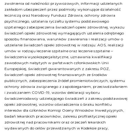
zwolnienia od należności przywozowych, informacji udzielanych
zakładom ubezpieczeń przez podmioty wykonujące działalność
leczniczą oraz Narodowy Fundusz Zdrowia, ochrony zdrowia
psychicznego, ustalania ryczałtu systemu podstawowego
szpitalnego zabezpieczenia świadczeń opieki zdrowotnej, wykazu
świadczeń opieki zdrowotnej wymagających ustalenia odrębnego
sposobu finansowania, warunków zawierania i realizacji umów o
udzielanie świadczeń opieki zdrowotnej w rodzaju: AOS, realizacji
umów w rodzaju leczenie szpitalne oraz leczenie szpitalne –
świadczenia wysokospecjalistyczne, uznawania kwalifikacji
zawodowych nabytych w państwach członkowskich Unii
Europejskiej, świadczeń gwarantowanych z zakresu POZ,
świadczeń opieki zdrowotnej finansowanych ze środków
publicznych, zabezpieczenia źródeł promieniotwórczych, systemu
ochrony zdrowia związanego z zapobieganiem, przeciwdziałaniem
i zwalczaniem COVID-19, wzorów deklaracji wyboru
świadczeniodawcy udzielającego świadczeń z zakresu podstawowej
opieki zdrowotnej, wzorów oświadczenia o braku konfliktu
interesów dla członków Komisji Oceny Wniosków Inwestycyjnych,
badań lekarskich pracowników, zakresu profilaktycznej opieki
zdrowotnej nad pracownikami oraz orzeczeń lekarskich
wydawanych do celów przewidzianych w Kodeksie pracy,