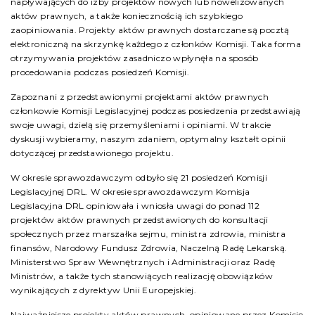
napływających do izby projektów nowych lub nowelizowanych
aktów prawnych, a także koniecznością ich szybkiego
zaopiniowania. Projekty aktów prawnych dostarczane są pocztą
elektroniczną na skrzynkę każdego z członków Komisji. Taka forma
otrzymywania projektów zasadniczo wpłynęła na sposób
procedowania podczas posiedzeń Komisji.
Zapoznani z przedstawionymi projektami aktów prawnych
członkowie Komisji Legislacyjnej podczas posiedzenia przedstawiają
swoje uwagi, dzielą się przemyśleniami i opiniami. W trakcie
dyskusji wybieramy, naszym zdaniem, optymalny kształt opinii
dotyczącej przedstawionego projektu.
W okresie sprawozdawczym odbyło się 21 posiedzeń Komisji
Legislacyjnej DRL. W okresie sprawozdawczym Komisja
Legislacyjna DRL opiniowała i wniosła uwagi do ponad 112
projektów aktów prawnych przedstawionych do konsultacji
społecznych przez marszałka sejmu, ministra zdrowia, ministra
finansów, Narodowy Fundusz Zdrowia, Naczelną Radę Lekarską.
Ministerstwo Spraw Wewnętrznych i Administracji oraz Radę
Ministrów, a także tych stanowiących realizację obowiązków
wynikających z dyrektyw Unii Europejskiej.
Najważniejsze projekty aktów prawnych, opiniowane przez Komisję