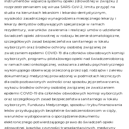
instrumentów wsparcia systemu opieki zdrowotnej w związku z
rozprzestrzenianiem się wirusa SARS-CoV-2, limitu przyjęć na
studia na kierunkach lekarskim i lekarsko-dentystycznym,
wysokości zasadniczego wynagrodzenia miesięcznego lekarzy i
lekarzy dentystów odbywających specjalizacje w ramach
rezydentury, warunków zawierania i realizacji umów o udzielanie
świadczeń opieki zdrowotnej w rodzaju leczenie stomatologiczne,
szczegółowych zasad bezpieczeństwa sanitarnego w lokalu
wyborczym oraz środków ochrony osobistej związanej ze
zwalczaniem epidemii COVID-19 dla członków obwodowych komisji
wyborczych, programu pilotażowego opieki nad świadczeniobiorcą
w ramach sieci onkologicznej, wskazania zakładu psychiatrycznego
wykonującego obserwację orzeczoną przez sąd, rodzajów i zakresu
dokumentacji medycznej prowadzonej w podmiotach leczniczych
dla osób pozbawionych wolności oraz sposobu jej przetwarzania,
wykazu środków ochrony osobistej związanej ze zwalczaniem
epidemii COVID-19 dla członków obwodowych komisji wyborczych
oraz szczegółowych zasad bezpieczeństwa sanitarnego w lokalu
wyborczym, Funduszu Medycznego, sposobu i trybu finansowania
leków przysługujących bezpłatnie świadczeniobiorcom w ciąży,
warunków występowania o sporządzenie dokumentu
elektronicznego potwierdzającego prawo do świadczeń opieki
zdrowotnej, kosztów czynności transplantacyjnych, medycyny