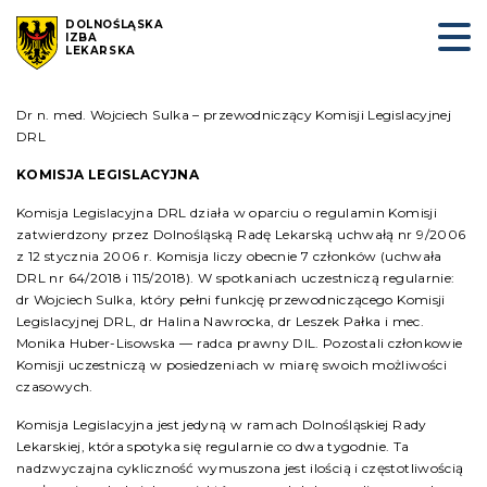
DOLNOŚLĄSKA
IZBA
LEKARSKA
Dr n. med. Wojciech Sulka – przewodniczący Komisji Legislacyjnej
DRL
KOMISJA LEGISLACYJNA
Komisja Legislacyjna DRL działa w oparciu o regulamin Komisji
zatwierdzony przez Dolnośląską Radę Lekarską uchwałą nr 9/2006
z 12 stycznia 2006 r. Komisja liczy obecnie 7 członków (uchwała
DRL nr 64/2018 i 115/2018). W spotkaniach uczestniczą regularnie:
dr Wojciech Sulka, który pełni funkcję przewodniczącego Komisji
Legislacyjnej DRL, dr Halina Nawrocka, dr Leszek Pałka i mec.
Monika Huber-Lisowska — radca prawny DIL. Pozostali członkowie
Komisji uczestniczą w posiedzeniach w miarę swoich możliwości
czasowych.
Komisja Legislacyjna jest jedyną w ramach Dolnośląskiej Rady
Lekarskiej, która spotyka się regularnie co dwa tygodnie. Ta
nadzwyczajna cykliczność wymuszona jest ilością i częstotliwością