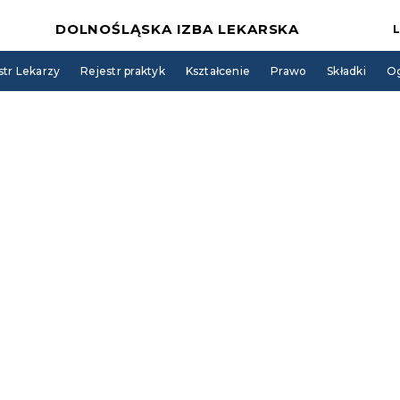
DOLNOŚLĄSKA IZBA LEKARSKA
str Lekarzy
Rejestr praktyk
Kształcenie
Prawo
Składki
Og