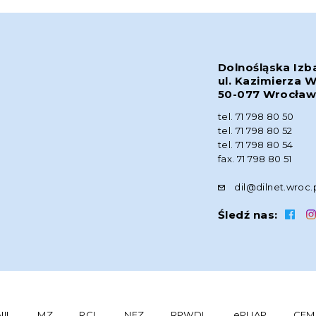
Dolnośląska Izb
ul. Kazimierza W
50-077 Wrocła
tel. 71 798 80 50
tel. 71 798 80 52
tel. 71 798 80 54
fax. 71 798 80 51
dil@dilnet.wroc.
Śledź nas:
NIL
MZ
RCL
NFZ
RPWDL
ePUAP
CEM