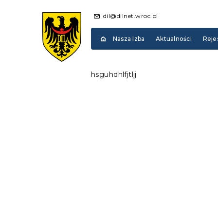
dil@dilnet.wroc.pl
Nasza Izba
Aktualności
Reje
hsguhdhlfjtljj