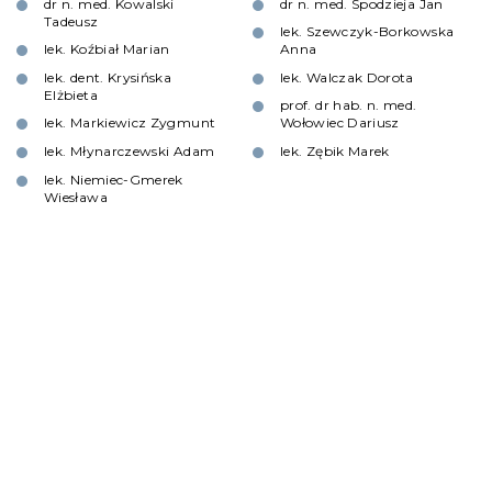
dr n. med. Kowalski
dr n. med. Spodzieja Jan
Tadeusz
lek. Szewczyk-Borkowska
lek. Koźbiał Marian
Anna
lek. dent. Krysińska
lek. Walczak Dorota
Elżbieta
prof. dr hab. n. med.
lek. Markiewicz Zygmunt
Wołowiec Dariusz
lek. Młynarczewski Adam
lek. Zębik Marek
lek. Niemiec-Gmerek
Wiesława