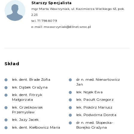
Starszy Specjalista
mgr Marta Wawrzyniak, ul. Kazimierza Wielkiego 43, pok.
2.23
tel.
71 798 80 79
e-mail:
mwawrzyniak@dilnet.wroc.pl
Skład
lek. dent. Brade Zofia
dr n. med. Nienartowicz
Jan
lek. Dąbek Grażyna
lek. Nojek Ewa
lek. dent. Fitrzyk
Małgorzata
lek. Pacułt Grzegorz
lek. Grześkowiak
lek. Piskórz Mariusz
Przemysław
lek. Podwórna Dorota
lek. Jazy Jacek
dr n. med. Słopecka-
lek. dent. Kiełbowicz Maria
Borejko Grażyna