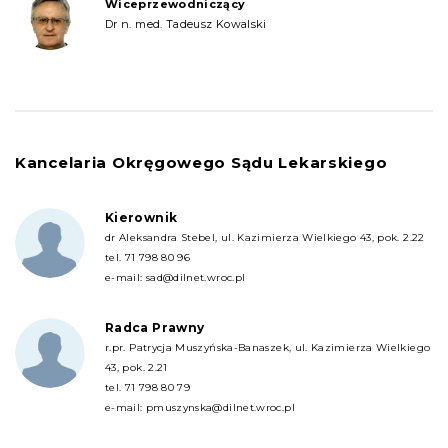
Wiceprzewodniczący
Dr n. med. Tadeusz Kowalski
Kancelaria Okręgowego Sądu Lekarskiego
Kierownik
dr Aleksandra Stebel, ul. Kazimierza Wielkiego 43, pok. 2.22
tel.
71 798 80 96
e-mail:
sad@dilnet.wroc.pl
Radca Prawny
r.pr. Patrycja Muszyńska-Banaszek, ul. Kazimierza Wielkiego
43, pok. 2.21
tel.
71 798 80 79
e-mail:
pmuszynska@dilnet.wroc.pl