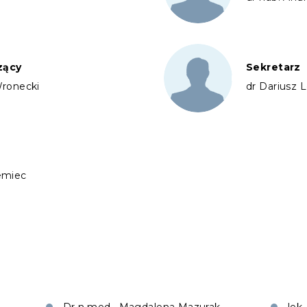
zący
Sekretarz
Wronecki
dr Dariusz 
emiec