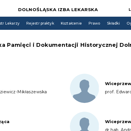
DOLNOŚLĄSKA IZBA LEKARSKA
str Lekarzy
Rejestr praktyk
Kształcenie
Prawo
Składki
Og
Pamięci i Dokumentacji Historycznej Dolno
Wiceprzew
uziewicz-Mikłaszewska
prof. Edwar
ząca
Wiceprzew
dr hab. And