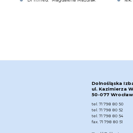
Dr n.med. Magdalena Mazurak
lek
Dolnośląska Izb
ul. Kazimierza W
50-077 Wrocła
tel. 71 798 80 50
tel. 71 798 80 52
tel. 71 798 80 54
fax. 71 798 80 51