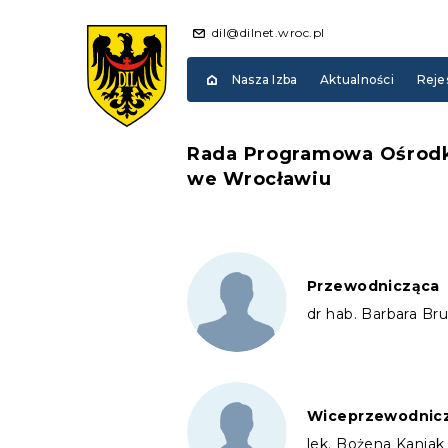
dil@dilnet.wroc.pl
Nasza Izba
Aktualności
Reje
Rada Programowa Ośrodka 
we Wrocławiu
Przewodnicząca
dr hab. Barbara Br
Wiceprzewodnic
lek. Bożena Kaniak