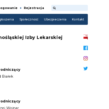
Logowanie
Rejestracja
łoszenia
Społeczność
Ubezpieczenia
Kontakt
śląskiej Izby Lekarskiej
odniczący
d Białek
odniczący
rzej Wojnar