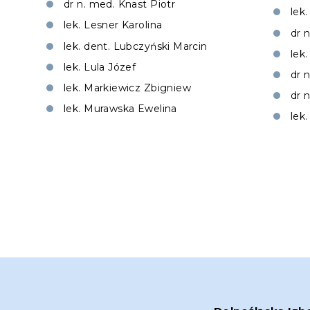
dr n. med. Knast Piotr
lek
lek. Lesner Karolina
dr 
lek. dent. Lubczyński Marcin
lek
lek. Lula Józef
dr 
lek. Markiewicz Zbigniew
dr 
lek. Murawska Ewelina
lek