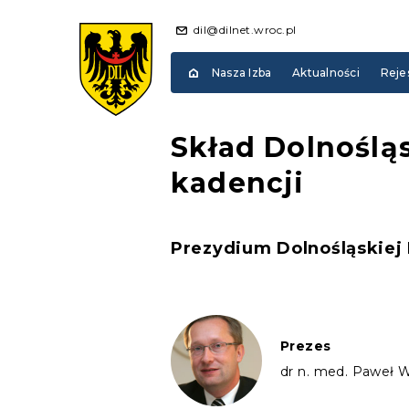
dil@dilnet.wroc.pl
Nasza Izba
Aktualności
Reje
Skład Dolnośląs
kadencji
Prezydium Dolnośląskiej 
Prezes
dr n. med. Paweł 