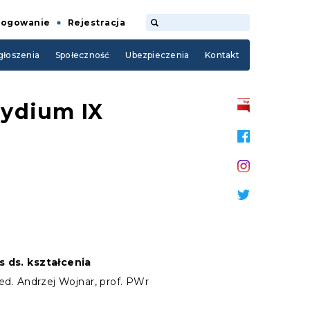
Logowanie
Rejestracja
łoszenia
Społeczność
Ubezpieczenia
Kontakt
zydium IX
 ds. kształcenia
med. Andrzej Wojnar, prof. PWr