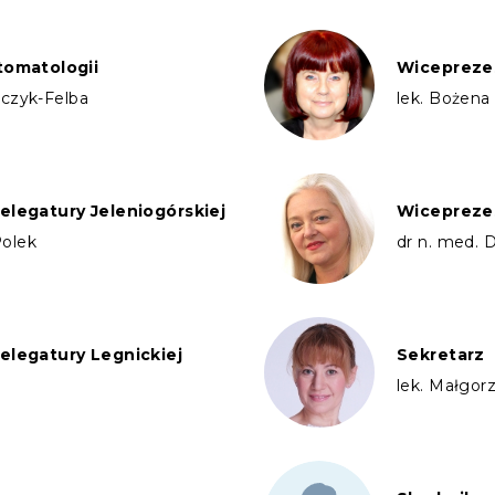
tomatologii
Wiceprezes
arczyk-Felba
lek. Bożena
elegatury Jeleniogórskiej
Wiceprezes
Polek
dr n. med. 
elegatury Legnickiej
Sekretarz
lek. Małgor