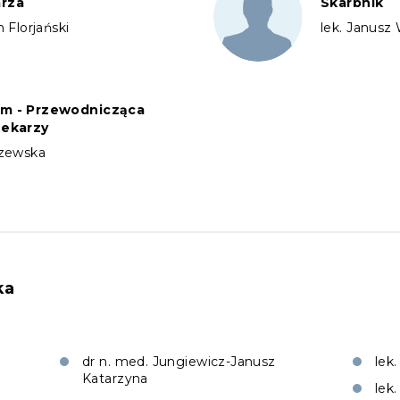
arza
Skarbnik
 Florjański
lek. Janusz
um - Przewodnicząca
Lekarzy
szewska
ka
dr n. med. Jungiewicz-Janusz
lek
Katarzyna
lek