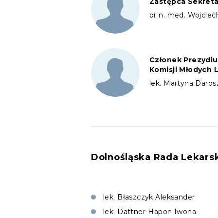
Zastępca Sekret
dr n. med. Wojciech
Członek Prezydi
Komisji Młodych 
lek. Martyna Daro
Dolnośląska Rada Lekars
lek. Błaszczyk Aleksander
lek. Dattner-Hapon Iwona