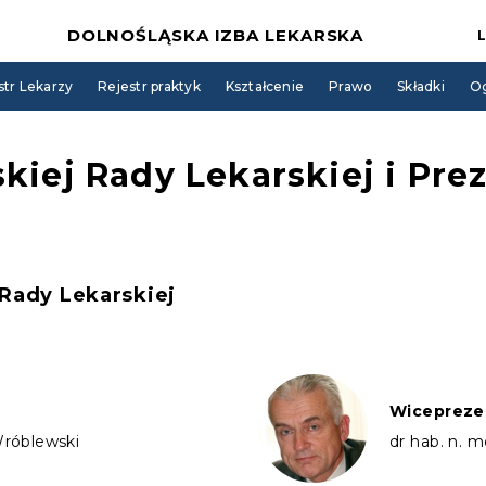
DOLNOŚLĄSKA IZBA LEKARSKA
str Lekarzy
Rejestr praktyk
Kształcenie
Prawo
Składki
Og
kiej Rady Lekarskiej i Pre
Rady Lekarskiej
Wiceprezes
Wróblewski
dr hab. n. 