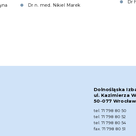
Dr 
tyna
Dr n. med. Nikiel Marek
Dolnośląska Izb
ul. Kazimierza W
50-077 Wrocła
tel. 71 798 80 50
tel. 71 798 80 52
tel. 71 798 80 54
fax. 71 798 80 51