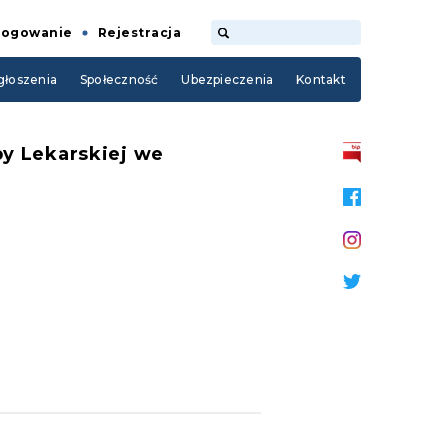
Logowanie
Rejestracja
łoszenia
Społeczność
Ubezpieczenia
Kontakt
by Lekarskiej we