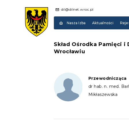
dil@dilnet.wroc.pl
Nasza Izba
Aktualności
Reje
Skład Ośrodka Pamięci i 
Wrocławiu
Przewodnicząca
dr hab. n. med. Bar
Mikłaszewska