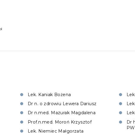
pl
Lek. Kaniak Bożena
Lek
Dr n. o zdrowiu Lewera Dariusz
Lek
Dr n.med. Mazurak Magdalena
Lek
Prof.n.med. Moroń Krzysztof
Dr 
PW
Lek. Niemiec Małgorzata