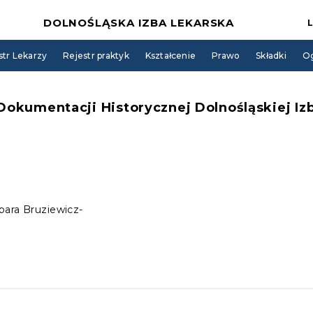
DOLNOŚLĄSKA IZBA LEKARSKA
str Lekarzy
Rejestr praktyk
Kształcenie
Prawo
Składki
Og
Dokumentacji Historycznej Dolnośląskiej Iz
bara Bruziewicz-