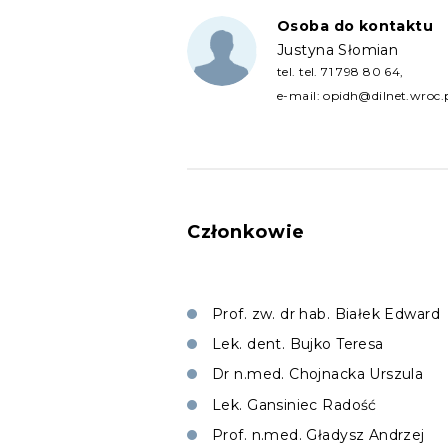
Osoba do kontaktu
Justyna Słomian
tel.
tel. 71 798 80 64
,
e-mail:
opidh@dilnet.wroc.
Członkowie
Prof. zw. dr hab. Białek Edward
Lek. dent. Bujko Teresa
Dr n.med. Chojnacka Urszula
Lek. Gansiniec Radość
Prof. n.med. Gładysz Andrzej