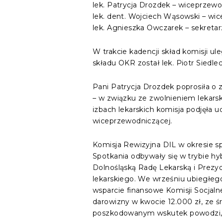
lek. Patrycja Drozdek – wiceprzewo
lek. dent. Wojciech Wąsowski – wi
lek. Agnieszka Owczarek – sekretar
W trakcie kadencji skład komisji 
składu OKR został lek. Piotr Siedl
Pani Patrycja Drozdek poprosiła o 
– w związku ze zwolnieniem lekarsk
izbach lekarskich komisja podjęła u
wiceprzewodniczącej.
Komisja Rewizyjna DIL w okresie spr
Spotkania odbywały się w trybie 
Dolnośląską Radę Lekarską i Prezyd
lekarskiego. We wrześniu ubiegłego
wsparcie finansowe Komisji Socjal
darowizny w kwocie 12.000 zł, ze
poszkodowanym wskutek powodzi, zg