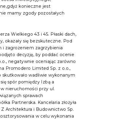
ne,gdyż konieczne jest
m nie mamy zgody pozostałych
rza Wielkiego 43 i 45. Płaski dach,
ty, okazały się bezskuteczne. Pod
 i zagrożeniem zagrzybienia
odjęto decyzję, by poddać ocenie
o.o., negatywnie oceniając zarówno
ma Promodero Limited Sp. z o.o.,
co skutkowało wadliwie wykonanym
się spór pomiędzy Izbą a
w nieruchomości przy ul.
owiązanych sprawach
łka Partnerska. Kancelaria złożyła
Z Architektura i Budownictwo Sp.
kosztorysowania w celu wykonania