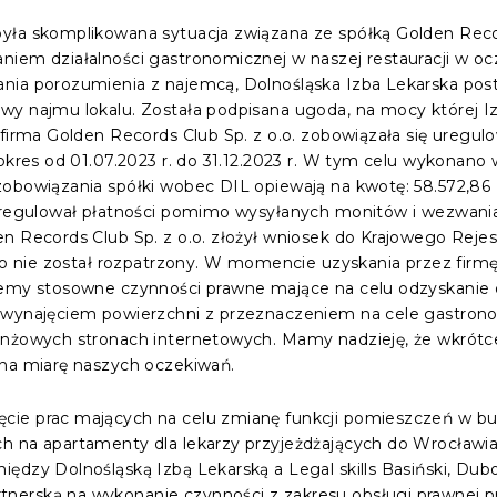
yła skomplikowana sytuacja związana ze spółką Golden Record
niem działalności gastronomicznej w naszej restauracji w o
nia porozumienia z najemcą, Dolnośląska Izba Lekarska pos
wy najmu lokalu. Została podpisana ugoda, na mocy której I
firma Golden Records Club Sp. z o.o. zobowiązała się uregulo
 okres od 01.07.2023 r. do 31.12.2023 r. W tym celu wykonano
obowiązania spółki wobec DIL opiewają na kwotę: 58.572,86 z
e uregulował płatności pomimo wysyłanych monitów i wezwan
n Records Club Sp. z o.o. złożył wniosek do Krajowego Reje
ego nie został rozpatrzony. W momencie uzyskania przez firmę
iemy stosowne czynności prawne mające na celu odzyskanie 
 wynajęciem powierzchni z przeznaczeniem na cele gastrono
nżowych stronach internetowych. Mamy nadzieję, że wkrótce 
 na miarę naszych oczekiwań.
ie prac mających na celu zmianę funkcji pomieszczeń w bud
h na apartamenty dla lekarzy przyjeżdżających do Wrocławia 
iędzy Dolnośląską Izbą Lekarską a Legal skills Basiński, D
nerską na wykonanie czynności z zakresu obsługi prawnej p