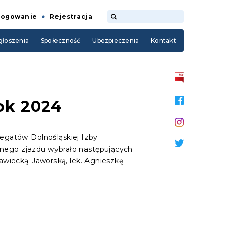
Logowanie
Rejestracja
łoszenia
Społeczność
Ubezpieczenia
Kontakt
ok 2024
egatów Dolnośląskiej Izby
onego zjazdu wybrało następujących
rawiecką-Jaworską, lek. Agnieszkę