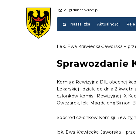
dil@dilnet.wroc.pl
Nasza Izba
Aktualności
Reje
Lek. Ewa Krawiecka-Jaworska – prz
Sprawozdanie K
Komisja Rewizyjna DIL obecnej kad
Lekarskiej i działa od dnia 2 kwi
członków Komisji Rewizyjnej IX Kade
Owczarek, lek. Magdalenę Simon-Bł
Spośród członków Komisji Rewizyjn
lek. Ewa Krawiecka-Jaworska – prz