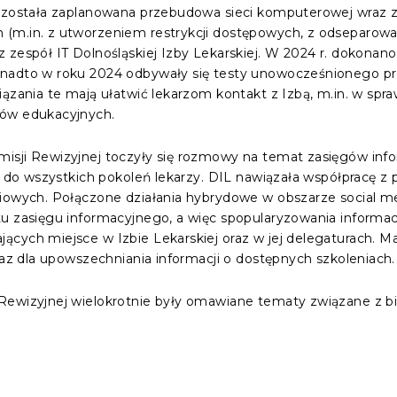
h została zaplanowana przebudowa sieci komputerowej wraz
(m.in. z utworzeniem restrykcji dostępowych, z odseparowa
 zespół IT Dolnośląskiej Izby Lekarskiej. W 2024 r. dokona
onadto w roku 2024 odbywały się testy unowocześnionego pr
iązania te mają ułatwić lekarzom kontakt z Izbą, m.in. w spr
tów edukacyjnych.
isji Rewizyjnej toczyły się rozmowy na temat zasięgów info
nia do wszystkich pokoleń lekarzy. DIL nawiązała współpracę
ciowych. Połączone działania hybrydowe w obszarze social m
u zasięgu informacyjnego, a więc spopularyzowania informacj
ących miejsce w Izbie Lekarskiej oraz w jej delegaturach. 
raz dla upowszechniania informacji o dostępnych szkoleniach.
ewizyjnej wielokrotnie były omawiane tematy związane z bie