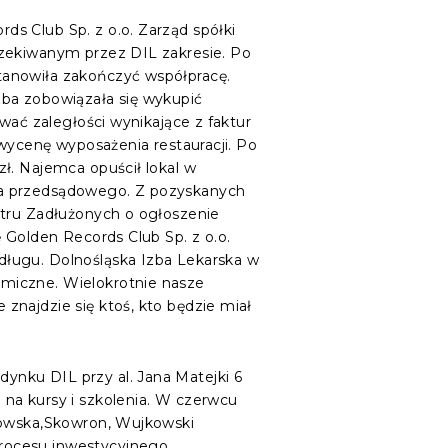
s Club Sp. z o.o. Zarząd spółki
czekiwanym przez DIL zakresie. Po
tanowiła zakończyć współpracę.
zba zobowiązała się wykupić
wać zaległości wynikające z faktur
 wycenę wyposażenia restauracji. Po
ł. Najemca opuścił lokal w
ia przedsądowego. Z pozyskanych
stru Zadłużonych o ogłoszenie
 Golden Records Club Sp. z o.o.
długu. Dolnośląska Izba Lekarska w
miczne. Wielokrotnie nasze
znajdzie się ktoś, kto będzie miał
ynku DIL przy al. Jana Matejki 6
na kursy i szkolenia. W czerwcu
ubowska,Skowron, Wujkowski
rocesu inwestycyjnego,