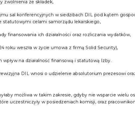
ry zwolnienia ze składek,
najmu sal konferencyjnych w siedzibach DIL pod kątem gosp
e statutowymi celami samorządu lekarskiego,
ady finansowania ich działalności oraz rozliczania wydatków,
4 roku weszła w życie umowa z firmą Solid Security),
h wpływ na działalność finansową i statutową Izby.
ewizyjna DIL wnosi o udzielenie absolutorium prezesowi oraz
 byłaby możliwa w takim zakresie, gdyby nie wsparcie wielu o
re uczestniczyły w posiedzeniach komisji, oraz pracowniko