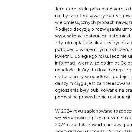
Tematem wielu posiedzeń komisji b
nie był zainteresowany kontynuowa
wielomiesięcznych próbach nawiąza
Podjęto decyzję o rozwiązaniu umo
wyposażenie restauracji, natomiast 
z tytułu opłat eksploatacyjnych za
potrąceniu wzajemnych rozliczeń, z
kwietniu ubiegłego roku, lecz ni
informacji wiemy, że podmiot Golde
upadłości, który do dnia dzisiejsz
statusu firmy w upadłości, podejm
dalszym ciągu jest zainteresowana
ogłoszenia były publikowane na bra
pomysł na prowadzenie restauracji
W 2024 roku zaplanowano rozpoczęc
we Wrocławiu, z przeznaczeniem ic
2024 r. została zawarta umowa pom
Adwokacko- Radcowską Spółką Part