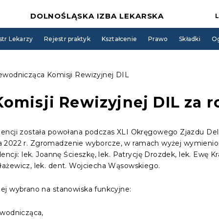
DOLNOŚLĄSKA IZBA LEKARSKA
str Lekarzy
Rejestr praktyk
Kształcenie
Prawo
Składki
Og
ewodnicząca Komisji Rewizyjnej DIL
omisji Rewizyjnej DIL za r
encji została powołana podczas XLI Okręgowego Zjazdu Del
etnia 2022 r. Zgromadzenie wyborcze, w ramach wyżej wymieni
ncji: lek. Joannę Ścieszkę, lek. Patrycję Drozdek, lek. Ewę K
ażewicz, lek. dent. Wojciecha Wąsowskiego.
ej wybrano na stanowiska funkcyjne:
ewodnicząca,