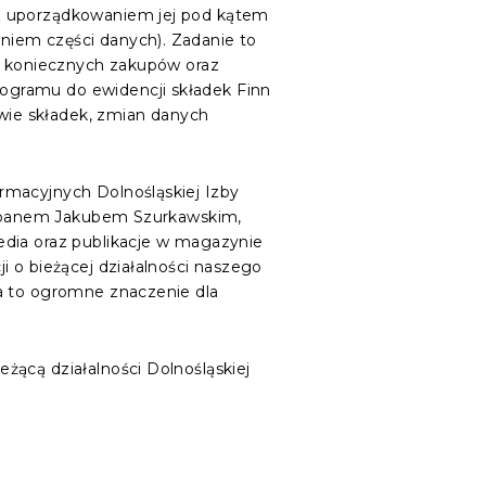
 z uporządkowaniem jej pod kątem
niem części danych). Zadanie to
no koniecznych zakupów oraz
ogramu do ewidencji składek Finn
awie składek, zmian danych
rmacyjnych Dolnośląskiej Izby
 z panem Jakubem Szurkawskim,
edia oraz publikacje w magazynie
i o bieżącej działalności naszego
Ma to ogromne znaczenie dla
żącą działalności Dolnośląskiej