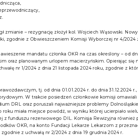
dnicząca,
ceprzewodniczący,
z.
uległ zmianie – rezygnację złożył kol. Wojciech Wąsowski. 
ecki, zgodnie z Obwieszczeniem Komisji Wyborczej nr 4/2024 z
zawieszenie mandatu członka OKR na czas określony – od dnia 
im oraz planowanym urlopem macierzyńskim. Opierając się na
chwałę nr 1/2024 z dnia 21 listopada 2024 roku, zgodnie z któ
awozdawczym, tj. od dnia 01.01.2024 r. do dnia 31.12.2024 r.
hybrydowym. W trakcie posiedzeń członkowie komisji omawia
ium DRL oraz poruszali najważniejsze problemy Dolnośląskiej
 roku miała miejsce powódź, w wyniku której ucierpiało wiel
nej z funduszu rezerwowego DIL. Komisja Rewizyjna również p
 środków OKR, na konto Fundacji Lekarze Lekarzom z przez
odnie z uchwałą nr 2/2024 z dnia 19 grudnia 2024 r.