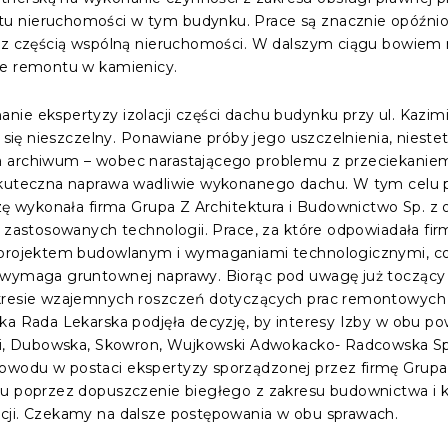
u nieruchomości w tym budynku. Prace są znacznie opóźnio
ch z częścią wspólną nieruchomości. W dalszym ciągu bowie
ie remontu w kamienicy.
ie ekspertyzy izolacji części dachu budynku przy ul. Kazimie
ł się nieszczelny. Ponawiane próby jego uszczelnienia, nieste
a archiwum – wobec narastającego problemu z przeciekaniem
skuteczna naprawa wadliwie wykonanego dachu. W tym celu p
yzę wykonała firma Grupa Z Architektura i Budownictwo Sp. z 
r zastosowanych technologii. Prace, za które odpowiadała fir
z projektem budowlanym i wymaganiami technologicznymi, 
 wymaga gruntownej naprawy. Biorąc pod uwagę już toczący 
kresie wzajemnych roszczeń dotyczących prac remontowych 
ska Rada Lekarska podjęła decyzję, by interesy Izby w obu p
ski, Dubowska, Skowron, Wujkowski Adwokacko- Radcowska Spó
wodu w postaci ekspertyzy sporządzonej przez firmę Grupa 
du poprzez dopuszczenie biegłego z zakresu budownictwa i 
cji. Czekamy na dalsze postępowania w obu sprawach.