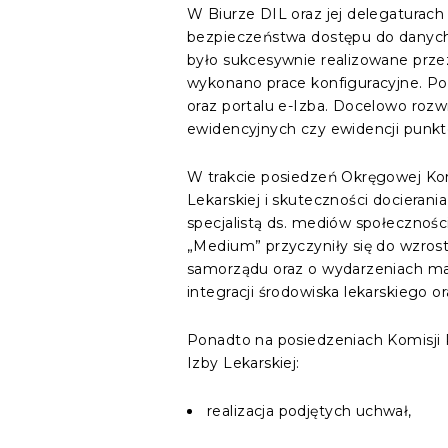
W Biurze DIL oraz jej delegaturac
bezpieczeństwa dostępu do danych 
było sukcesywnie realizowane przez
wykonano prace konfiguracyjne. P
oraz portalu e-Izba. Docelowo rozw
ewidencyjnych czy ewidencji punk
W trakcie posiedzeń Okręgowej Kom
Lekarskiej i skuteczności dociera
specjalistą ds. mediów społecznoś
„Medium” przyczyniły się do wzrost
samorządu oraz o wydarzeniach maj
integracji środowiska lekarskiego o
Ponadto na posiedzeniach Komisji R
Izby Lekarskiej:
realizacja podjętych uchwał,