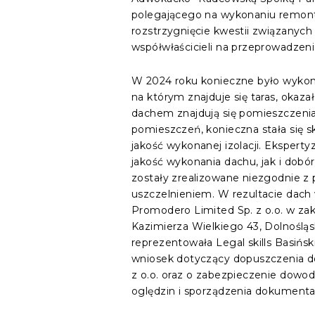
polegającego na wykonaniu remont
rozstrzygnięcie kwestii związany
współwłaścicieli na przeprowadzen
W 2024 roku konieczne było wykonan
na którym znajduje się taras, okaza
dachem znajdują się pomieszczeni
pomieszczeń, konieczna stała się 
jakość wykonanej izolacji. Ekspert
jakość wykonania dachu, jak i dobó
zostały zrealizowane niezgodnie 
uszczelnieniem. W rezultacie dach
Promodero Limited Sp. z o.o. w za
Kazimierza Wielkiego 43, Dolnoślą
reprezentowała Legal skills Basiń
wniosek dotyczący dopuszczenia do
z o.o. oraz o zabezpieczenie dowo
oględzin i sporządzenia dokumenta