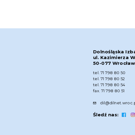
Dolnośląska Izb
ul. Kazimierza W
50-077 Wrocła
tel. 71 798 80 50
tel. 71 798 80 52
tel. 71 798 80 54
fax. 71 798 80 51
dil@dilnet.wroc.
Śledź nas: