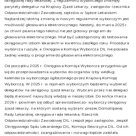
okręgowej rady lekarskiej. Z regulaminu wyborczego zniknęły
parytety delegatur na Krajowy Zjazd Lekarzy, zastępców rzecznika
Odpowiedzialności Zawodowej, sędziów w Sądzie Lekarskim.
Najbardziej istotną zmianą w nowym regulaminie wyborczym jest
możliwość głosowania elektronicznego. Niestety, do marca 2025 r.
(w chwili pisania tego tekstu) nie jest gotowy program do
głosowania elektronicznego. Miał być udostępniony do testowania
okręgowym izbom lekarskim w kwietniu zeszłego roku. Procedura
wyborcza ruszyła, a Okręgowa Komisja Wyborcza DIL nie posiada
żadnej wiedzy o programie do głosowania elektronicznego.
Od początku 2025 r. Okręgowa Komisja Wyborcza przygotowuje
się do przeprowadzenia wyborów do organów Izby według
kalendarza wyborczego ogłoszonego przez Krajową Komisję
Wyborczą. W 2025 r. w rejonach wyborczych będziemy wybierać
delegatów na okręgowy zjazd lekarzy. Wybrani przez nas delegaci
będą stanowić najwyższą władzę w naszej Izbie. Do końca marca
2026 r. powinien się odbyć sprawozdawczo- wyborczy okręgowy
zjazd lekarzy, na którym zostaną wybrani: prezes Dolnośląskiej
Rady Lekarskiej, okręgowa rada lekarska, Rzecznik
Odpowiedzialności Zawodowej DIL i zespól jego zastępców, zespół
Okręgowego Sądu Lekarskiego DIL, Komisja Rewizyjna DIL. Od ich
odpowiedzialności, zaangażowania i rozwagi będzie zależała