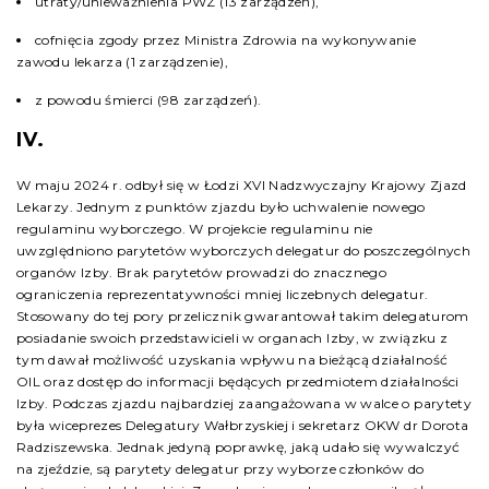
utraty/unieważnienia PWZ (13 zarządzeń),
cofnięcia zgody przez Ministra Zdrowia na wykonywanie
zawodu lekarza (1 zarządzenie),
z powodu śmierci (98 zarządzeń).
IV.
W maju 2024 r. odbył się w Łodzi XVI Nadzwyczajny Krajowy Zjazd
Lekarzy. Jednym z punktów zjazdu było uchwalenie nowego
regulaminu wyborczego. W projekcie regulaminu nie
uwzględniono parytetów wyborczych delegatur do poszczególnych
organów Izby. Brak parytetów prowadzi do znacznego
ograniczenia reprezentatywności mniej liczebnych delegatur.
Stosowany do tej pory przelicznik gwarantował takim delegaturom
posiadanie swoich przedstawicieli w organach Izby, w związku z
tym dawał możliwość uzyskania wpływu na bieżącą działalność
OIL oraz dostęp do informacji będących przedmiotem działalności
Izby. Podczas zjazdu najbardziej zaangażowana w walce o parytety
była wiceprezes Delegatury Wałbrzyskiej i sekretarz OKW dr Dorota
Radziszewska. Jednak jedyną poprawkę, jaką udało się wywalczyć
na zjeździe, są parytety delegatur przy wyborze członków do