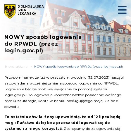
DOLNOŚLĄSKA
IZBA
LEKARSKA
NOWY sposób logowania
do RPWDL (przez
login.gov.pl)
Strona główna
>
NOWY sposób logowania do RPWDL (przez login.gov.pl)
Przypominamy, że już w przyszłym tygodniu (12.07.2023) nastąpi
zapowiadana wcześniej zmiana sposobu logowania do RPWDL.
Logowanie będzie możliwe wyłącznie za pomocą systemu
login.gov.pl. Do logowania konieczne będzie posiadanie ważnego
profilu zaufanego, konta w banku obsługującego mojeID albo e-
dowodu.
To ostatnia chwila, żeby upewnić się. że od 12 lipca będą
mogli Państwo dalej bez przeszkód logować się do
systemu i z niego korzystać
. Zachęcamy do zalogowania się