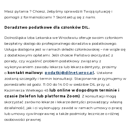
Masz pytania ? Chcesz, żebyśmy sprawdzili Twoją sytuację i
pomogli z formalnościami ? Skontaktuj się z nami.
Doradztwo podatkowe dla członków DIL.
Dolnośląska Izba Lekarska we Wrocławiu oferuje swoim członkom
bezpłatny dostęp do profesjonalnego doradztwa podatkowego.
Usługa dostępna jest w ramach składki członkowskiej – nie wiąże się
z dodatkowymi opłatami. Jeśli chcecie Państwo skorzystać z
porady, czy wyjaśnić problem podatkowy związany z
wykonywaniem zawodu lekarza lub lekarza dentysty, prosimy
o
kontakt mailowy:
podatki@dilnet.wroc.pl
.
Ustalone
zostaną szczegóły i termin konsultacji. Stacjonarnie przyjmujemy w
poniedziałki od godz. 11.00 do 14.00 w siedzibie DIL przy ul.
Kazimierza Wielkiego 45
lub online w dogodnym terminie i
czasie (telefon lub platforma Zoom)
. Z konsultacji mogą
skorzystać zarówno lekarze i lekarze dentyści prowadzący własną
działalność, jak i ci wykonujący zawód w ramach umowy o pracę
lub umowy cywilnoprawnej a także podmioty lecznicze o różnej
osobowości prawnej.