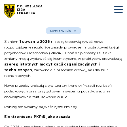
DOLNOŚLĄSKA
IZBA
LEKARSKA
Skrót artykułu
Z dniem
1 stycznia 2026 r.
zaczęło obowiązywać nowe
rozporządzenie regulujące zasady prowadzenia podatkowej księgi
przychodów i rozchodów (PKPiR). Choć na pierwszy rzut oka
zmiany mogą wydawać się kosmetyczne, w praktyce wprowadzają
szereg istotnych modyfikacji organizacyjnych i
technicznych
, zarówno dla przedsiębiorców, jak i dla biur
rachunkowych.
Nowe przepisy wpisują się w szerszy trend cyfryzacji rozliczeń
podatkowych oraz przygotowania systemu podatkowego na
obowiązkowe e-fakturowanie w KSeF.
Poniżej omawiamy najważniejsze zmiany.
Elektroniczna PKPiR jako zasada
Od 2026 r. podatkowa księga przychodów i rozchodów powinna