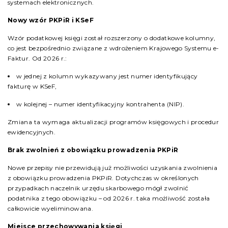
systemach elektronicznych.
Nowy wzór PKPiR i KSeF
Wzór podatkowej księgi został rozszerzony o dodatkowe kolumny,
co jest bezpośrednio związane z wdrożeniem Krajowego Systemu e-
Faktur. Od 2026 r.:
w jednej z kolumn wykazywany jest numer identyfikujący
fakturę w KSeF,
w kolejnej – numer identyfikacyjny kontrahenta (NIP).
Zmiana ta wymaga aktualizacji programów księgowych i procedur
ewidencyjnych.
Brak zwolnień z obowiązku prowadzenia PKPiR
Nowe przepisy nie przewidują już możliwości uzyskania zwolnienia
z obowiązku prowadzenia PKPiR. Dotychczas w określonych
przypadkach naczelnik urzędu skarbowego mógł zwolnić
podatnika z tego obowiązku – od 2026 r. taka możliwość została
całkowicie wyeliminowana.
Miejsce przechowywania księgi