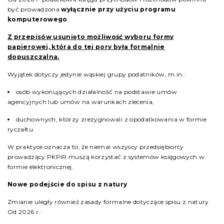
być prowadzona
wyłącznie przy użyciu programu
komputerowego
.
Z przepisów usunięto możliwość wyboru formy
papierowej, która do tej pory była formalnie
dopuszczalna.
Wyjątek dotyczy jedynie wąskiej grupy podatników, m.in.:
osób wykonujących działalność na podstawie umów
agencyjnych lub umów na warunkach zlecenia,
duchownych, którzy zrezygnowali z opodatkowania w formie
ryczałtu.
W praktyce oznacza to, że niemal wszyscy przedsiębiorcy
prowadzący PKPiR muszą korzystać z systemów księgowych w
formie elektronicznej.
Nowe podejście do spisu z natury
Zmianie uległy również zasady formalne dotyczące spisu z natury.
Od 2026 r.: