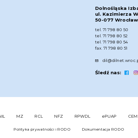
Dolnośląska Izb
ul. Kazimierza W
50-077 Wrocła
tel. 71 798 80 50
tel. 71 798 80 52
tel. 71 798 80 54
fax. 71 798 80 51
dil@dilnet.wroc.
Śledź nas:
NIL
MZ
RCL
NFZ
RPWDL
ePUAP
CEM
Polityka prywatności i RODO
Dokumentacja RODO