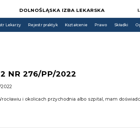
DOLNOŚLĄSKA IZBA LEKARSKA
str Lekarzy
Rejestr praktyk
Kształcenie
Prawo
Składki
Og
22 NR 276/PP/2022
P/2022
rocławiu i okolicach przychodnia albo szpital, mam doświad