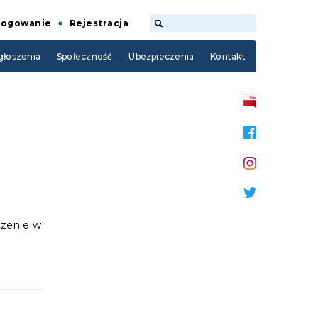
Logowanie
Rejestracja
łoszenia
Społeczność
Ubezpieczenia
Kontakt
czenie w