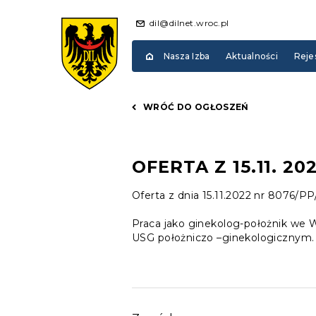
dil@dilnet.wroc.pl
Nasza Izba
Aktualności
Reje
WRÓĆ DO OGŁOSZEŃ
OFERTA Z 15.11. 20
Oferta z dnia 15.11.2022 nr 8076/P
Praca jako ginekolog-położnik we W
USG położniczo –ginekologicznym.