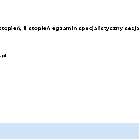
stopień, II stopień egzamin specjalistyczny sesj
.pl