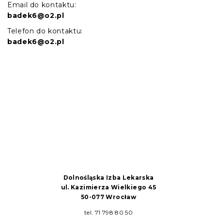
Email do kontaktu:
badek6@o2.pl
Telefon do kontaktu:
badek6@o2.pl
Dolnośląska Izba Lekarska
ul. Kazimierza Wielkiego 45
50-077 Wrocław
tel. 71 798 80 50