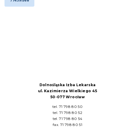
774391568
Dolnośląska Izba Lekarska
ul. Kazimierza Wielkiego 45
50-077 Wrocław
tel. 71 798 80 50
tel. 71 798 80 52
tel. 71 798 80 54
fax. 71 798 80 51