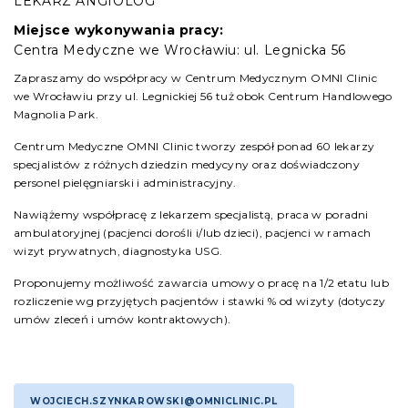
LEKARZ ANGIOLOG
Miejsce wykonywania pracy:
Centra Medyczne we Wrocławiu: ul. Legnicka 56
Zapraszamy do współpracy w Centrum Medycznym OMNI Clinic
we Wrocławiu przy ul. Legnickiej 56 tuż obok Centrum Handlowego
Magnolia Park.
Centrum Medyczne OMNI Clinic tworzy zespół ponad 60 lekarzy
specjalistów z różnych dziedzin medycyny oraz doświadczony
personel pielęgniarski i administracyjny.
Nawiążemy współpracę z lekarzem specjalistą, praca w poradni
ambulatoryjnej (pacjenci dorośli i/lub dzieci), pacjenci w ramach
wizyt prywatnych, diagnostyka USG.
Proponujemy możliwość zawarcia umowy o pracę na 1/2 etatu lub
rozliczenie wg przyjętych pacjentów i stawki % od wizyty (dotyczy
umów zleceń i umów kontraktowych).
WOJCIECH.SZYNKAROWSKI@OMNICLINIC.PL