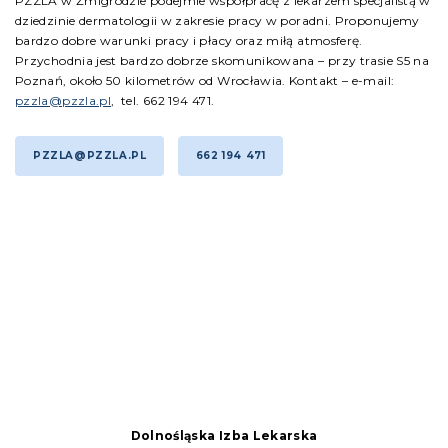
PZZLA w Żmigrodzie podejmie współpracę z lekarzem specjalistą w
dziedzinie dermatologii w zakresie pracy w poradni. Proponujemy
bardzo dobre warunki pracy i płacy oraz miłą atmosferę.
Przychodnia jest bardzo dobrze skomunikowana – przy trasie S5 na
Poznań, około 50 kilometrów od Wrocławia. Kontakt – e-mail:
pzzla@pzzla.pl
, tel. 662 194 471.
PZZLA@PZZLA.PL
662 194 471
Dolnośląska Izba Lekarska